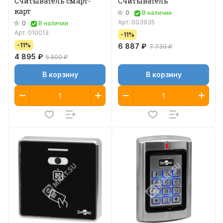
Считыватель смарт-
Считыватель
карт
0
В наличии
Арт.
003935
0
В наличии
Арт.
010013
-11%
-11%
6 887 ₽
7 739 ₽
4 895 ₽
5 500 ₽
В корзину
В корзину