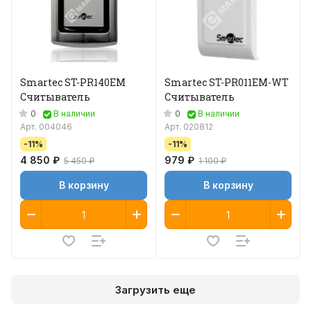
Smartec ST-PR140EM
Smartec ST-PR011EM-WT
Считыватель
Считыватель
0
0
В наличии
В наличии
Арт.
004046
Арт.
020812
-11%
-11%
4 850 ₽
979 ₽
5 450 ₽
1 100 ₽
В корзину
В корзину
Загрузить еще