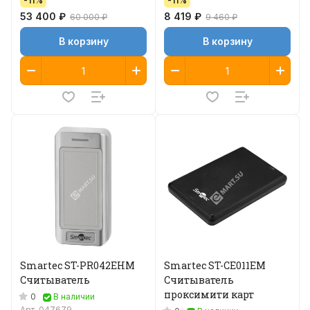
-11%
-11%
53 400 ₽
8 419 ₽
60 000 ₽
9 460 ₽
В корзину
В корзину
Smartec ST-PR042EHM
Smartec ST-CE011EM
Считыватель
Считыватель
проксимити карт
0
В наличии
Арт.
047679