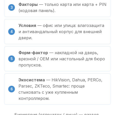
Факторы
— только карта или карта + PIN
(кодовая панель).
Условия
— офис или улица: влагозащита
и антивандальный корпус для внешней
двери.
Форм-фактор
— накладной на дверь,
врезной / OEM или настольный для бюро
пропусков.
Экосистема
— HikVision, Dahua, PERCo,
Parsec, ZKTeco, Smartec: проще
стыковать с уже купленным
контроллером.
Биометрия (отпечаток / лицо) — раздел