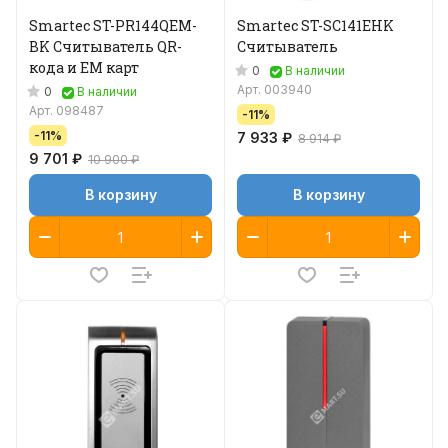
Smartec ST-PR144QEM-
Smartec ST-SC141EHK
BK Считыватель QR-
Считыватель
кода и EM карт
0
В наличии
Арт.
003940
0
В наличии
Арт.
098487
-11%
-11%
7 933 ₽
8 914 ₽
9 701 ₽
10 900 ₽
В корзину
В корзину