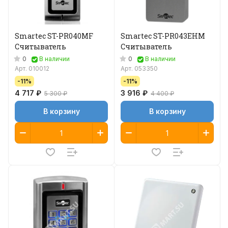
Smartec ST-PR040MF
Smartec ST-PR043EHM
Считыватель
Считыватель
0
0
В наличии
В наличии
Арт.
010012
Арт.
053350
-11%
-11%
4 717 ₽
3 916 ₽
5 300 ₽
4 400 ₽
В корзину
В корзину