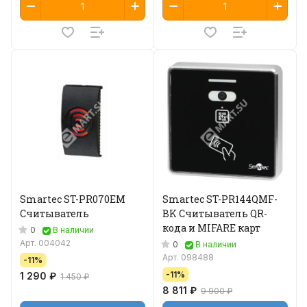
Smartec ST-PR070EM
Smartec ST-PR144QMF-
Считыватель
BK Считыватель QR-
кода и MIFARE карт
0
В наличии
Арт.
004042
0
В наличии
Арт.
098488
-11%
-11%
1 290 ₽
1 450 ₽
8 811 ₽
9 900 ₽