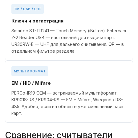
TM / USB / UHF
Ключи и регистрация
Smartec ST-TR241 — Touch Memory (iButton). Entercam
Z-2 Reader USB — настольный для выдачи карт.
UR30RW-E — UHF для дальнего считывания. QR — в
отдельном фильтре раздела.
МУЛЬТИФОРМАТ
EM / HID / Mifare
PERCo-IR19 OEM — встраиваемый мультиформат.
KR901S-RS / KR904-RS — EM + Mifare, Wiegand / RS-
485. Удобно, если на объекте уже смешанный парк
карт.
Сравнение: считыватели