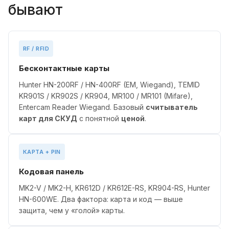
бывают
RF / RFID
Бесконтактные карты
Hunter HN-200RF / HN-400RF (EM, Wiegand), TEMID
KR901S / KR902S / KR904, MR100 / MR101 (Mifare),
Entercam Reader Wiegand. Базовый
считыватель
карт для СКУД
с понятной
ценой
.
КАРТА + PIN
Кодовая панель
MK2-V / MK2-H, KR612D / KR612E-RS, KR904-RS, Hunter
HN-600WE. Два фактора: карта и код — выше
защита, чем у «голой» карты.