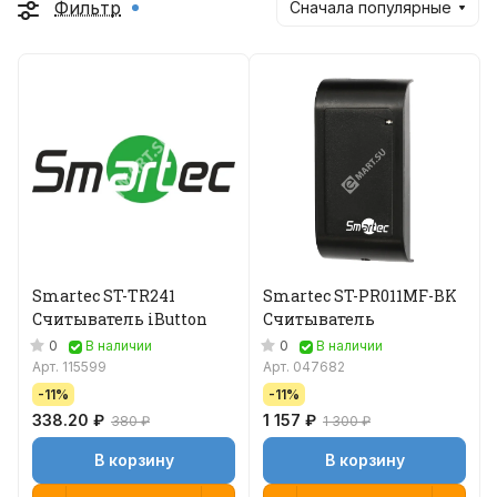
Фильтр
Сначала популярные
Smartec ST-TR241
Smartec ST-PR011MF-BK
Считыватель iButton
Считыватель
0
0
В наличии
В наличии
Арт.
115599
Арт.
047682
-11%
-11%
338.20 ₽
1 157 ₽
380 ₽
1 300 ₽
В корзину
В корзину