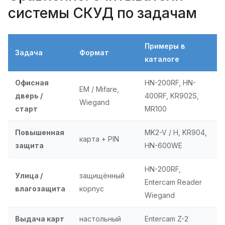
системы СКУД по задачам
Примеры в
Задача
Формат
каталоге
Офисная
HN-200RF, HN-
EM / Mifare,
дверь /
400RF, KR902S,
Wiegand
старт
MR100
Повышенная
MK2-V / H, KR904,
карта + PIN
защита
HN-600WE
HN-200RF,
Улица /
защищённый
Entercam Reader
влагозащита
корпус
Wiegand
Выдача карт
настольный
Entercam Z-2