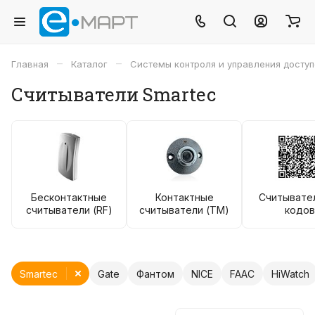
–
–
Главная
Каталог
Системы контроля и управления досту
Считыватели Smartec
Бесконтактные
Контактные
Считывате
считыватели (RF)
считыватели (TM)
кодов
Smartec
Gate
Фантом
NICE
FAAC
HiWatch