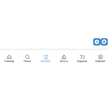
Главная
Поиск
Каталог
Услуги
Корзина
Кабинет
Каталог
Услуги
Бренды
Блог
Оплата
Доставка
Гарантия
Контакты
8 812 426-99-66