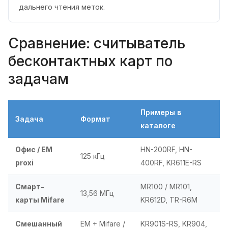
дальнего чтения меток.
Сравнение: считыватель
бесконтактных карт по
задачам
Примеры в
Задача
Формат
каталоге
Офис / EM
HN-200RF, HN-
125 кГц
proxi
400RF, KR611E-RS
Смарт-
MR100 / MR101,
13,56 МГц
карты Mifare
KR612D, TR-R6M
Смешанный
EM + Mifare /
KR901S-RS, KR904,