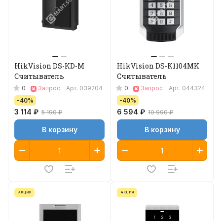
HikVision DS-KD-M
HikVision DS-K1104MK
Считыватель
Считыватель
0
0
Запрос
Арт.
039204
Запрос
Арт.
044324
-40%
-40%
3 114 ₽
6 594 ₽
5 190 ₽
10 990 ₽
В корзину
В корзину
АКЦИЯ
АКЦИЯ