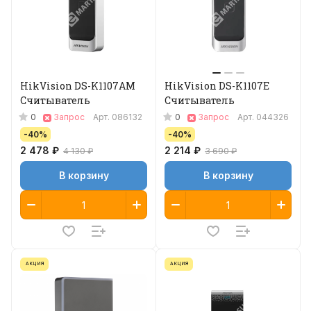
HikVision DS-K1107AM
HikVision DS-K1107E
Считыватель
Считыватель
0
0
Запрос
Арт.
086132
Запрос
Арт.
044326
-40%
-40%
2 478 ₽
2 214 ₽
4 130 ₽
3 690 ₽
В корзину
В корзину
АКЦИЯ
АКЦИЯ