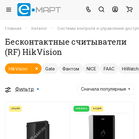
–
–
Главная
Каталог
Системы контроля и управления досту
Бесконтактные считыватели
(RF) HikVision
HikVision
Gate
Фантом
NICE
FAAC
HiWatch
Фильтр
Сначала популярные
АКЦИЯ
НОВИНКА
АКЦИЯ