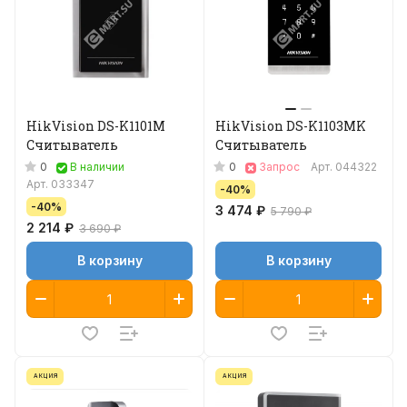
HikVision DS-K1101M
HikVision DS-K1103MK
Считыватель
Считыватель
0
0
В наличии
Запрос
Арт.
044322
Арт.
033347
-40%
-40%
3 474 ₽
5 790 ₽
2 214 ₽
3 690 ₽
В корзину
В корзину
АКЦИЯ
АКЦИЯ