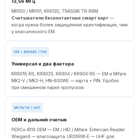
13,56 МГц
MR100 / MR101, KR612D, TRASSIR TR-R6M.
Считыватели бесконтактных смарт карт
—
когда нужна более защищённая идентификация, чем
у классического EM.
EM + MIFARE / PIN
Универсал и два фактора
KR901S-RS, KR902S, KR904 / KR904-RS — EM и Mifare.
MK2-V / MK2-H, HN-600WE — карта + PIN. Удобно
при смешанном парке пропусков.
МУЛЬТИ / UHF
OEM и дальний считыв
PERCo-IR19 OEM — EM / HID / Mifare. Entercam Reader
Wiegand — влагозащита. UR30RW-E — UHF для