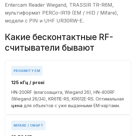
Entercam Reader Wiegand, TRASSIR TR-R6M,
мультиформат PERCo-IR19 (EM / HID / Mifare),
модели с PIN и UHF UR30RW-E.
Какие бесконтактные RF-
считыватели бывают
PROXIMITY EM
125 кГц / proxi
HN-200RF (влагозащита, Wiegand 26), HN-400RF
(Wiegand 26/34), KR611E-RS, KR612E-RS. Оптимальная
цена
для объектов с уже выданными EM-картами.
MIFARE / СМАРТ