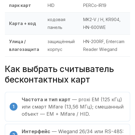
парк карт
HID
PERCo-IR19
кодовая
MK2-V / H, KR904,
Карта + код
панель
HN-600WE
Улица /
защищённый
HN-200RF, Entercam
влагозащита
корпус
Reader Wiegand
Как выбрать считыватель
бесконтактных карт
Частота и тип карт
— proxi EM (125 кГц)
или смарт Mifare (13,56 МГц); смешанный
объект — EM + Mifare / HID.
Интерфейс
— Wiegand 26/34 или RS-485: