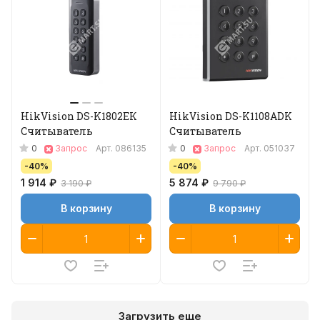
HikVision DS-K1802EК
HikVision DS-K1108ADK
Считыватель
Считыватель
0
0
Запрос
Арт.
086135
Запрос
Арт.
051037
-40%
-40%
1 914 ₽
5 874 ₽
3 190 ₽
9 790 ₽
В корзину
В корзину
Загрузить еще