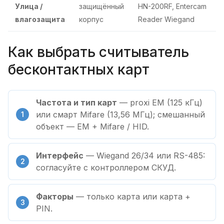
Улица /
защищённый
HN-200RF, Entercam
влагозащита
корпус
Reader Wiegand
Как выбрать считыватель
бесконтактных карт
Частота и тип карт
— proxi EM (125 кГц)
или смарт Mifare (13,56 МГц); смешанный
объект — EM + Mifare / HID.
Интерфейс
— Wiegand 26/34 или RS-485:
согласуйте с контроллером СКУД.
Факторы
— только карта или карта +
PIN.