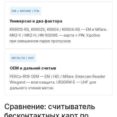
EM + MIFARE / PIN
Универсал и два фактора
KR901S-RS, KR902S, KR904 / KR904-RS — EM и Mifare.
MK2-V / MK2-H, HN-600WE — карта + PIN. Удобно
при смешанном парке пропусков.
МУЛЬТИ / UHF
OEM и дальний считыв
PERCo-IR19 OEM — EM / HID / Mifare. Entercam Reader
Wiegand — влагозащита. UR30RW-E — UHF для
дальнего чтения меток.
Сравнение: считыватель
бесконтактных карт по