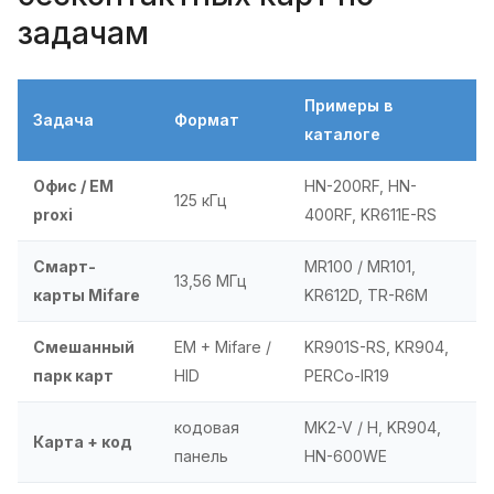
задачам
Примеры в
Задача
Формат
каталоге
Офис / EM
HN-200RF, HN-
125 кГц
proxi
400RF, KR611E-RS
Смарт-
MR100 / MR101,
13,56 МГц
карты Mifare
KR612D, TR-R6M
Смешанный
EM + Mifare /
KR901S-RS, KR904,
парк карт
HID
PERCo-IR19
кодовая
MK2-V / H, KR904,
Карта + код
панель
HN-600WE