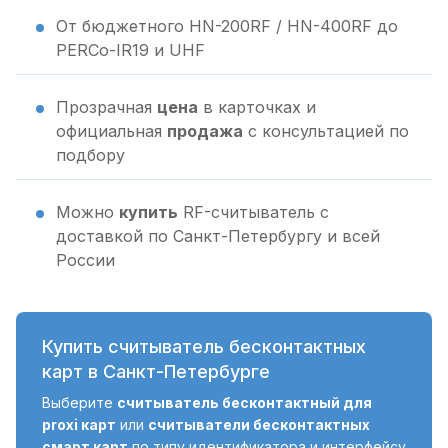
От бюджетного HN-200RF / HN-400RF до
PERCo-IR19 и UHF
Прозрачная
цена
в карточках и
официальная
продажа
с консультацией по
подбору
Можно
купить
RF-считыватель с
доставкой по Санкт-Петербургу и всей
России
Купить считыватель бесконтактных
карт в Санкт-Петербурге
Выберите
считыватель бесконтактный для
proxi карт
или
считыватели бесконтактных
смарт карт
по типу идентификатора и интерфейсу