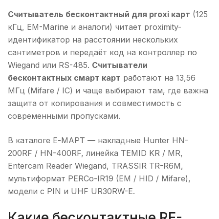
Считыватель бесконтактный для proxi карт
(125
кГц, EM-Marine и аналоги) читает proximity-
идентификатор на расстоянии нескольких
сантиметров и передаёт код на контроллер по
Wiegand или RS-485.
Считыватели
бесконтактных смарт карт
работают на 13,56
МГц (Mifare / IC) и чаще выбирают там, где важна
защита от копирования и совместимость с
современными пропусками.
В каталоге Е-МАРТ — накладные Hunter HN-
200RF / HN-400RF, линейка TEMID KR / MR,
Entercam Reader Wiegand, TRASSIR TR-R6M,
мультиформат PERCo-IR19 (EM / HID / Mifare),
модели с PIN и UHF UR30RW-E.
Какие бесконтактные RF-