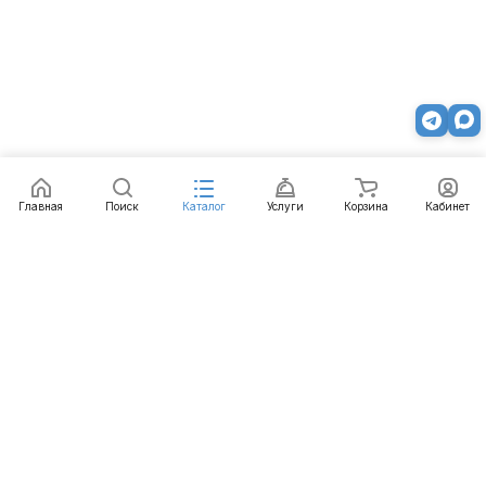
Главная
Поиск
Каталог
Услуги
Корзина
Кабинет
Каталог
Услуги
Бренды
Блог
Оплата
Доставка
Гарантия
Контакты
8 812 426-99-66
mail@emart.su
Санкт-Петербург, ул. Уральская, д.10, к.2, лит А,