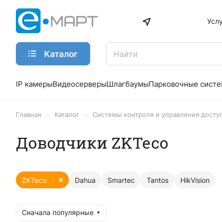
Усл
Каталог
IP камеры
Видеосерверы
Шлагбаумы
Парковочные сист
–
–
Главная
Каталог
Системы контроля и управления досту
Доводчики ZKTeco
ZKTeco
Dahua
Smartec
Tantos
HikVision
Сначала популярные