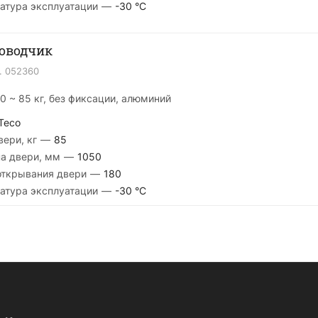
атура эксплуатации
—
-30 °С
Доводчик
.
052360
60 ~ 85 кг, без фиксации, алюминий
Teco
ери, кг
—
85
а двери, мм
—
1050
открывания двери
—
180
атура эксплуатации
—
-30 °С