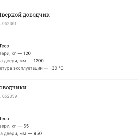
 Дверной доводчик
.
052361
Teco
ери, кг
—
120
а двери, мм
—
1200
атура эксплуатации
—
-30 °С
Доводчики
.
052359
Teco
ери, кг
—
65
а двери, мм
—
950