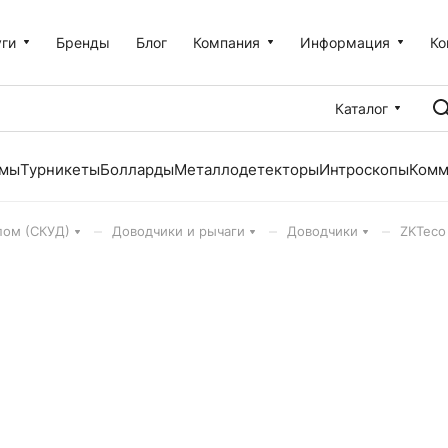
уги
Бренды
Блог
Компания
Информация
Ко
Каталог
емы
Турникеты
Болларды
Металлодетекторы
Интроскопы
Комм
–
–
–
пом (СКУД)
Доводчики и рычаги
Доводчики
ZKTeco