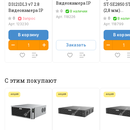
Видеокамера IP
D3121DL3 v7 2.8
ST-SE2850 S
Видеокамера IP
(2,8 мм)
0
В наличии
Видеокамер
Арт.
118226
0
0
Запрос
В нали
Арт.
123230
Арт.
118799
В корзину
В корзи
Заказать
С этим покупают
АКЦИЯ
АКЦИЯ
АКЦИЯ