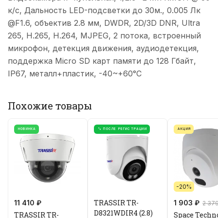
к/с, Дальность LED-подсветки до 30м., 0.005 Лк
@F1.6, объектив 2.8 мм, DWDR, 2D/3D DNR, Ultra
265, H.265, H.264, MJPEG, 2 потока, встроенный
микрофон, детекция движения, аудиодетекция,
поддержка Micro SD карт памяти до 128 Гбайт,
IP67, металл+пластик, -40~+60°C
Похожие товары
НОВИНКА
% ПОСЛЕ РЕГИСТРАЦИИ
АКЦИЯ
-20%
TRASSIR TR-
11 410 ₽
1 903 ₽
2 37
D8321WDIR4 (2.8)
TRASSIR TR-
Space Techn