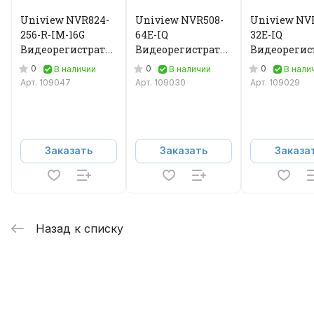
Uniview NVR824-
Uniview NVR508-
Uniview NV
256-R-IM-16G
64E-IQ
32E-IQ
Видеорегистратор
Видеорегистратор
Видеорегис
IP
IP
IP
0
0
0
В наличии
В наличии
В нали
Арт.
109047
Арт.
109030
Арт.
109029
Заказать
Заказать
Заказа
Назад к списку