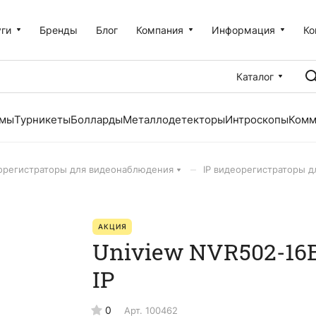
уги
Бренды
Блог
Компания
Информация
Ко
Каталог
емы
Турникеты
Болларды
Металлодетекторы
Интроскопы
Комм
–
орегистраторы для видеонаблюдения
IP видеорегистраторы 
АКЦИЯ
Uniview NVR502-16
IP
0
Арт.
100462