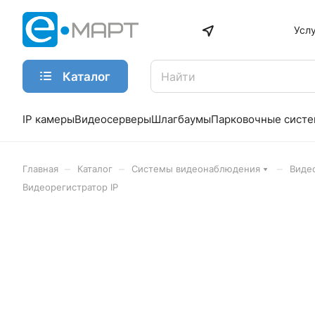
Усл
Каталог
IP камеры
Видеосерверы
Шлагбаумы
Парковочные сист
–
–
–
Главная
Каталог
Системы видеонаблюдения
Виде
Видеорегистратор IP