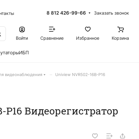
8 812 426-99-66
Заказать звонок
нтакты
Войти
Сравнение
Избранное
Корзина
утаторы
ИБП
–
для видеонаблюдения
Uniview NVR502-16B-P16
B-P16 Видеорегистратор