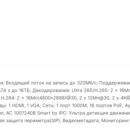
ми; Входящий поток на запись до 320Мб/с; Поддержива
TA s до 16ТБ; Декодирование: Ultra 265/H.265: 2 x 16М
H.264: 2 x 16Мп(4800*2688)@30, 2 x 12Мп@30, 2 x 4K@
: 1 HDMI, 1 VGA; Сеть: 1 порт 1000М, 16 портов PoE; А
алл, AC 100?240В Smart by IPC: Ультра детекция движени
ая защита периметра(SIP), Видеометадата, Мониторинг