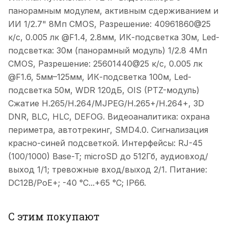
панорамным модулем, активным сдерживанием и
ИИ 1/2.7" 8Мп CMOS, Разрешение: 40961860@25
к/с, 0.005 лк @F1.4, 2.8мм, ИК-подсветка 30м, Led-
подсветка: 30м (панорамный модуль) 1/2.8 4Мп
CMOS, Разрешение: 25601440@25 к/с, 0.005 лк
@F1.6, 5мм–125мм, ИК-подсветка 100м, Led-
подсветка 50м, WDR 120дБ, OIS (PTZ-модуль)
Сжатие H.265/H.264/MJPEG/H.265+/H.264+, 3D
DNR, BLC, HLC, DEFOG. Видеоаналитика: охрана
периметра, автотрекинг, SMD4.0. Cигнализация
красно-синей подсветкой. Интерфейсы: RJ-45
(100/1000) Base-T; microSD до 512Гб, аудиовход/
выход 1/1; тревожные вход/выход 2/1. Питание:
DC12В/PoE+; -40 °C...+65 °C; IP66.
С этим покупают