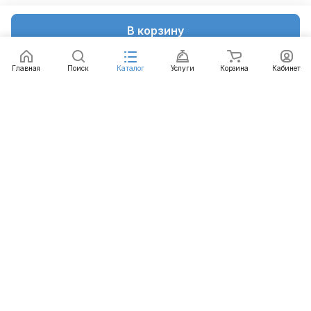
В корзину
Главная
Поиск
Каталог
Услуги
Корзина
Кабинет
Каталог
Услуги
Бренды
Блог
Оплата
Доставка
Гарантия
Контакты
8 812 426-99-66
mail@emart.su
Санкт-Петербург, ул. Уральская, д.10, к.2, лит А,
офис 408А
© 2026 emart.su - системы безопасности. Все права