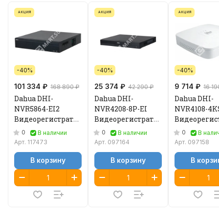
АКЦИЯ
АКЦИЯ
АКЦИЯ
-40%
-40%
-40%
101 334 ₽
25 374 ₽
9 714 ₽
168 890 ₽
42 290 ₽
16 19
Dahua DHI-
Dahua DHI-
Dahua DHI-
NVR5864-EI2
NVR4208-8P-EI
NVR4108-4K
Видеорегистратор
Видеорегистратор
Видеорегис
IP
IP
IP
0
0
0
В наличии
В наличии
В нали
Арт.
117473
Арт.
097164
Арт.
097158
В корзину
В корзину
В корзи