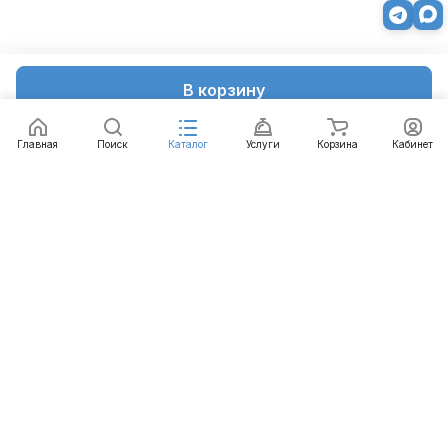
В корзину
Главная
Поиск
Каталог
Услуги
Корзина
Кабинет
Каталог
Услуги
Бренды
Блог
Оплата
Доставка
Гарантия
Контакты
8 812 426-99-66
mail@emart.su
Санкт-Петербург, ул. Уральская, д.10, к.2, лит А,
офис 408А