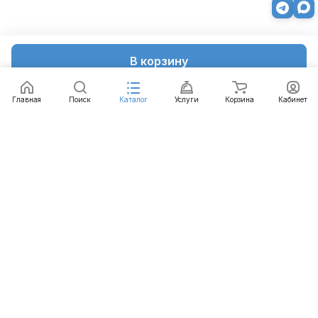
В корзину
Главная
Поиск
Каталог
Услуги
Корзина
Кабинет
Каталог
Услуги
Бренды
Блог
Оплата
Доставка
Гарантия
Контакты
8 812 426-99-66
mail@emart.su
Санкт-Петербург, ул. Уральская, д.10, к.2, лит А,
офис 408А