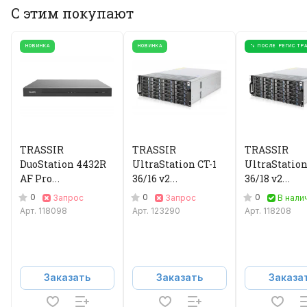
С этим покупают
НОВИНКА
НОВИНКА
% ПОСЛЕ РЕГИСТР
TRASSIR
TRASSIR
TRASSIR
DuoStation 4432R
UltraStation CT-1
UltraStation
AF Pro
36/16 v2
36/18 v2
Видеорегистратор
Видеорегистратор
Видеорегис
0
0
0
Запрос
Запрос
В нали
IP
IP
IP
Арт.
118098
Арт.
123290
Арт.
118208
Заказать
Заказать
Заказа