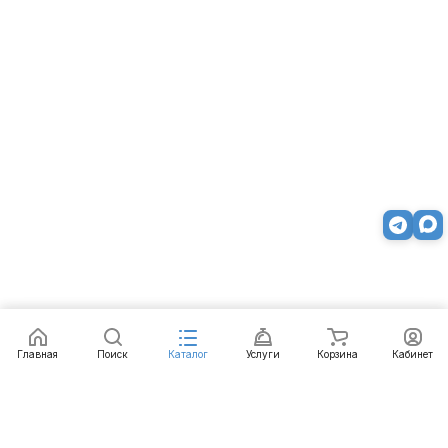
Заказать
Главная
Поиск
Каталог
Услуги
Корзина
Кабинет
Каталог
Услуги
Бренды
Блог
Оплата
Доставка
Гарантия
Контакты