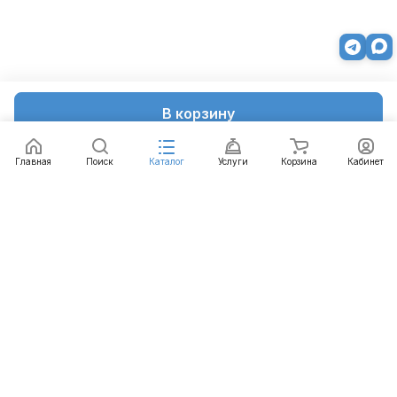
В корзину
Главная
Поиск
Каталог
Услуги
Корзина
Кабинет
Каталог
Услуги
Бренды
Блог
Оплата
Доставка
Гарантия
Контакты
8 812 426-99-66
mail@emart.su
Санкт-Петербург, ул. Уральская, д.10, к.2, лит А,