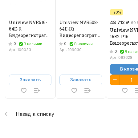
-20%
Uniview NVR516-
Uniview NVR508-
48 712 ₽
60 
64E-R
64E-IQ
Uniview NV
Видеорегистратор
Видеорегистратор
16E2-P16
IP
IP
Видеорегис
0
0
В наличии
В наличии
IP
Арт.
109033
Арт.
109030
0
В нали
Арт.
092628
В корзи
Заказать
Заказать
Назад к списку