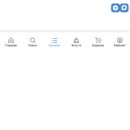
Заказать
Главная
Поиск
Каталог
Услуги
Корзина
Кабинет
Каталог
Услуги
Бренды
Блог
Оплата
Доставка
Гарантия
Контакты
8 812 426-99-66
mail@emart.su
Санкт-Петербург, ул. Уральская, д.10, к.2, лит А,
офис 408А