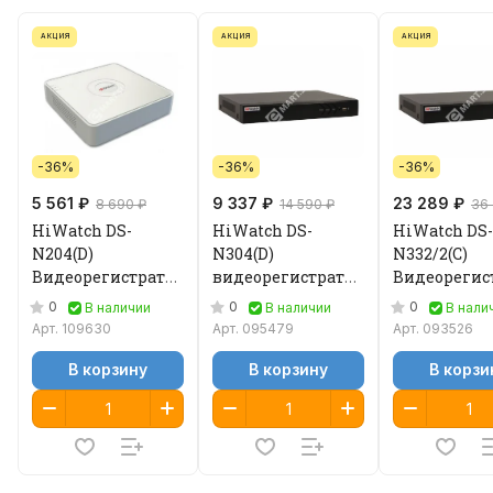
АКЦИЯ
АКЦИЯ
АКЦИЯ
-36%
-36%
-36%
5 561 ₽
9 337 ₽
23 289 ₽
8 690 ₽
14 590 ₽
36
HiWatch DS-
HiWatch DS-
HiWatch DS-
N204(D)
N304(D)
N332/2(C)
Видеорегистратор
видеорегистратор
Видеорегис
IP
IP
IP
0
0
0
В наличии
В наличии
В нали
Арт.
109630
Арт.
095479
Арт.
093526
В корзину
В корзину
В корзи