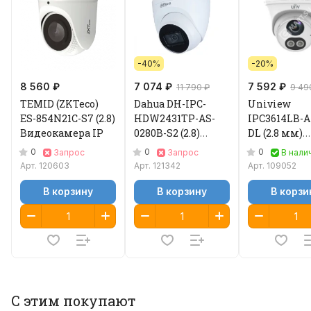
-40%
-20%
8 560 ₽
7 074 ₽
7 592 ₽
11 790 ₽
9 49
TEMID (ZKTeco)
Dahua DH-IPC-
Uniview
ES-854N21C-S7 (2.8)
HDW2431TP-AS-
IPC3614LB-A
Видеокамера IP
0280B-S2 (2.8)
DL (2.8 мм)
Видеокамера IP
Видеокамер
0
0
0
Запрос
Запрос
В нали
Арт.
120603
Арт.
121342
Арт.
109052
В корзину
В корзину
В корзи
С этим покупают