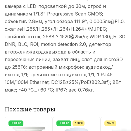
камера с LED-подсветкой до 30м, строб и
динамиком 1/1.8" Progressive Scan CMOS;
объектив 2.8мм; угол обзора 111,9°; 0.0005лк@F1.0;
сжатиеH.265/H.265+/H.264/H.264+/MJPEG;
тройной поток; 2688 ? 1520@25к/с; WDR 130дБ, 3D
DNR, BLC, ROI; motion detection 2.0, детектор
вторжения/вхрда/выхода в область и
пересечения линии; захват лиц; слот для microSD
до 256Гб; встроенный микрофон; аудиовход/
выход 1/1; тревожные вход/выход 1/1, 1 RJ45
10M/100M Ethernet; DC12В±25%/PoE(802.3af); 8Вт
макс; -40 °C...+60 °C; IP67; вес 0.76кг.
Похожие товары
НОВИНКА
НОВИНКА
АКЦИЯ
АКЦИЯ