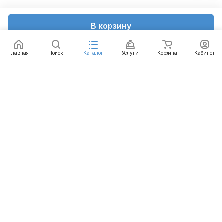
В корзину
Главная
Поиск
Каталог
Услуги
Корзина
Кабинет
Каталог
Услуги
Бренды
Блог
Оплата
Доставка
Гарантия
Контакты
8 812 426-99-66
mail@emart.su
Санкт-Петербург, ул. Уральская, д.10, к.2, лит А,
офис 408А