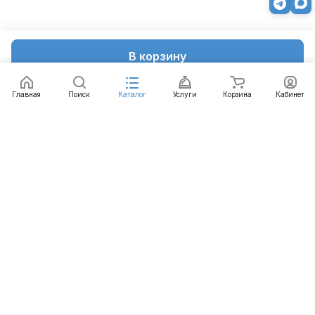
В корзину
Главная
Поиск
Каталог
Услуги
Корзина
Кабинет
Каталог
Услуги
Бренды
Блог
Оплата
Доставка
Гарантия
Контакты
8 812 426-99-66
mail@emart.su
Санкт-Петербург, ул. Уральская, д.10, к.2, лит А,
офис 408А