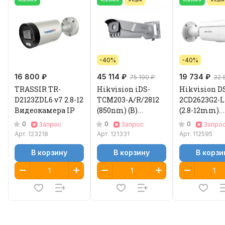
НОВИНКА
НОВИНКА
АКЦИЯ
НОВИНКА
АКЦИЯ
-40%
-40%
16 800 ₽
45 114 ₽
19 734 ₽
75 190 ₽
32 
TRASSIR TR-
Hikvision iDS-
Hikvision D
D2123ZDL6 v7 2.8-12
TCM203-A/R/2812
2CD2623G2-
Видеокамера IP
(850nm) (B)
(2.8-12mm)
Видеокамера IP
Видеокамер
0
0
0
Запрос
Запрос
Запро
Арт.
123218
Арт.
121331
Арт.
112595
В корзину
В корзину
В корзи