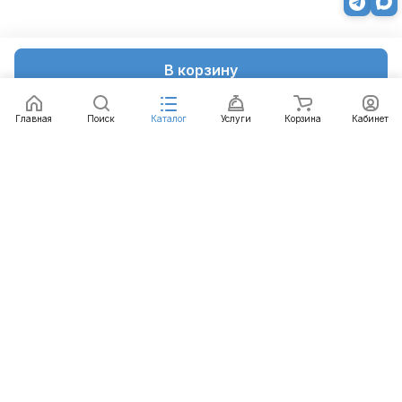
В корзину
Главная
Поиск
Каталог
Услуги
Корзина
Кабинет
Каталог
Услуги
Бренды
Блог
Оплата
Доставка
Гарантия
Контакты
8 812 426-99-66
mail@emart.su
Санкт-Петербург, ул. Уральская, д.10, к.2, лит А,
офис 408А