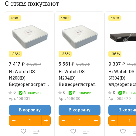
С этим покупают
АКЦИЯ
АКЦИЯ
АКЦИЯ
-36%
-36%
-36%
7 417 ₽
5 561 ₽
9 337 ₽
11 590 ₽
8 690 ₽
14 5
HiWatch DS-
HiWatch DS-
HiWatch DS-
N208(D)
N204(D)
N304(D)
Видеорегистратор
Видеорегистратор
видеорегис
IP
IP
IP
0
0
0
В наличии
В наличии
В нали
Арт.
109631
Арт.
109630
Арт.
095479
В корзину
В корзину
В корзи