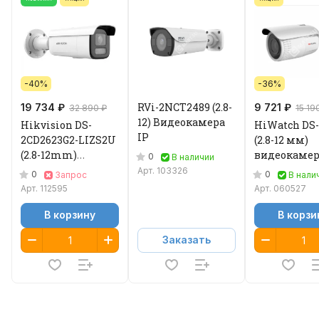
-40%
-36%
RVi-2NCT2489 (2.8-
19 734 ₽
9 721 ₽
32 890 ₽
15 19
12) Видеокамера
Hikvision DS-
HiWatch DS-
IP
2CD2623G2-LIZS2U
(2.8-12 мм)
(2.8-12mm)
видеокамер
0
В наличии
Видеокамера IP
Арт.
103326
0
0
Запрос
В нали
Арт.
112595
Арт.
060527
В корзину
В корзи
Заказать