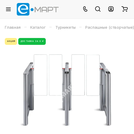
–
–
–
Главная
Каталог
Турникеты
Распашные (створчатые)
АКЦИЯ
ДОСТАВКА ЗА 0 ₽