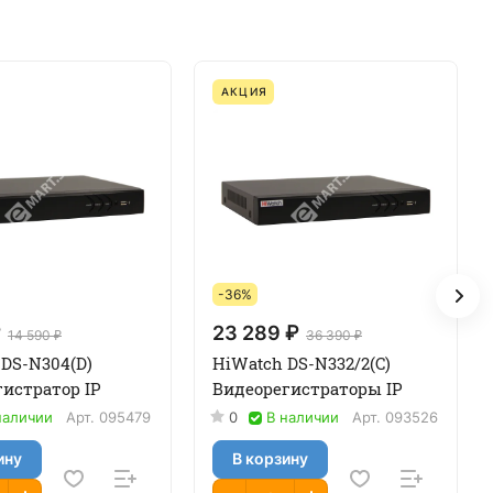
АКЦИЯ
-36%
₽
23 289 ₽
14 590 ₽
36 390 ₽
 DS-N304(D)
HiWatch DS-N332/2(C)
истратор IP
Видеорегистраторы IP
наличии
Арт.
095479
0
В наличии
Арт.
093526
ину
В корзину