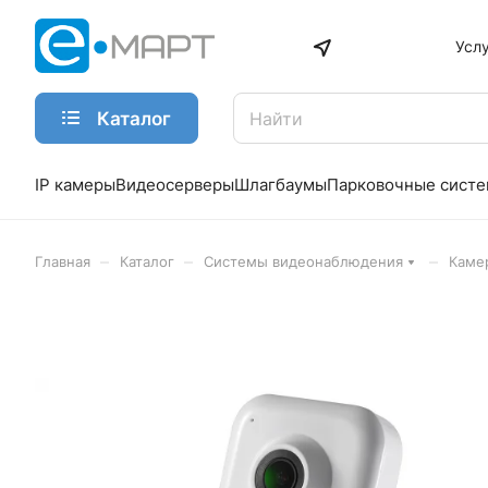
Усл
Каталог
IP камеры
Видеосерверы
Шлагбаумы
Парковочные сист
–
–
–
Главная
Каталог
Системы видеонаблюдения
Каме