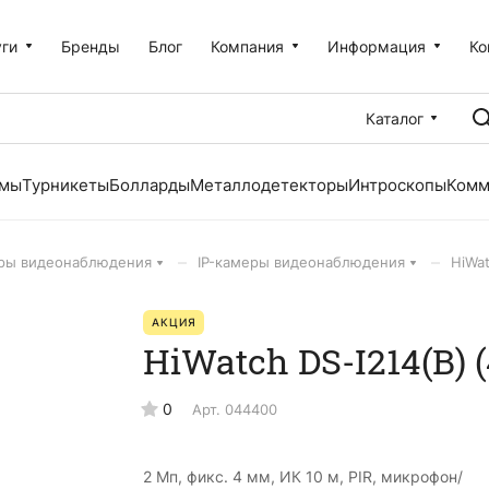
уги
Бренды
Блог
Компания
Информация
Ко
Каталог
емы
Турникеты
Болларды
Металлодетекторы
Интроскопы
Комм
–
–
ры видеонаблюдения
IP-камеры видеонаблюдения
HiWat
АКЦИЯ
HiWatch DS-I214(B)
0
Арт.
044400
2 Мп, фикс. 4 мм, ИК 10 м, PIR, микрофон/