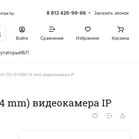
8 812 426-99-66
Заказать звонок
нтакты
Войти
Сравнение
Избранное
Корзина
утаторы
ИБП
ch DS-I214(B) (4 mm) видеокамера IP
 (4 mm) видеокамера IP