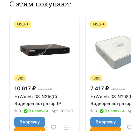
С этим покупают
АКЦИЯ
АКЦИЯ
-36%
-36%
10 617 ₽
7 417 ₽
16 590 ₽
11 590 ₽
HiWatch DS-N316(C)
HiWatch DS-N208(
Видеорегистратор IP
Видеорегистратор
0
В наличии
Арт.
109632
0
В наличии
А
В корзину
В корзину