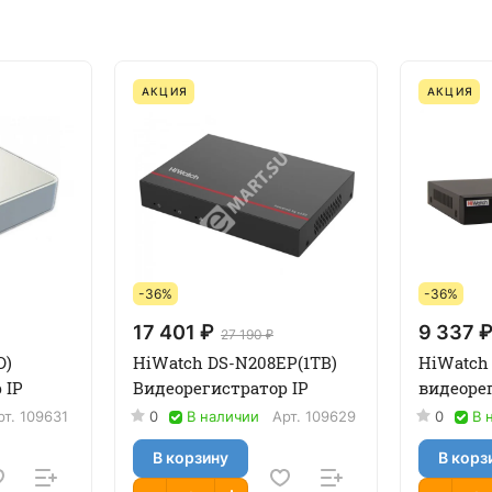
АКЦИЯ
АКЦИЯ
-36%
-36%
17 401 ₽
9 337 
27 190 ₽
D)
HiWatch DS-N208EP(1TB)
HiWatch
 IP
Видеорегистратор IP
видеорег
рт.
109631
0
В наличии
Арт.
109629
0
В 
В корзину
В корз