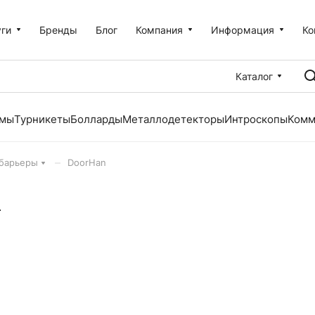
уги
Бренды
Блог
Компания
Информация
Ко
Каталог
емы
Турникеты
Болларды
Металлодетекторы
Интроскопы
Комм
–
барьеры
DoorHan
n