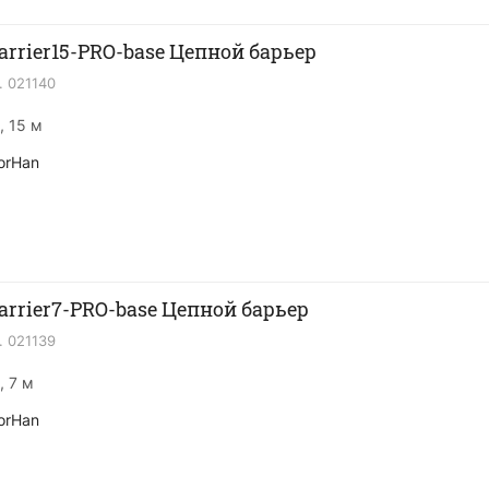
arrier15-PRO-base Цепной барьер
.
021140
, 15 м
orHan
arrier7-PRO-base Цепной барьер
.
021139
, 7 м
orHan