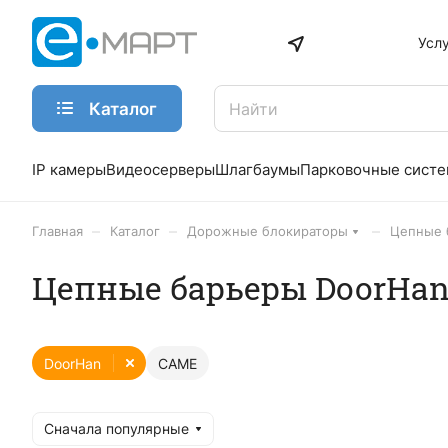
Усл
Каталог
IP камеры
Видеосерверы
Шлагбаумы
Парковочные сист
–
–
–
Главная
Каталог
Дорожные блокираторы
Цепные 
Цепные барьеры DoorHa
DoorHan
CAME
Сначала популярные