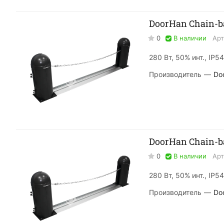
DoorHan Chain-b
0
В наличии
Арт
280 Вт, 50% инт., IP54
Производитель
—
Do
DoorHan Chain-b
0
В наличии
Арт
280 Вт, 50% инт., IP54
Производитель
—
Do