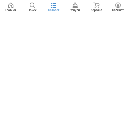
Главная
Поиск
Каталог
Услуги
Корзина
Кабинет
Каталог
Услуги
Бренды
Блог
Оплата
Доставка
Гарантия
Контакты
8 812 426-99-66
mail@emart.su
Санкт-Петербург, ул. Уральская, д.10, к.2, лит А,
офис 408А
© 2026 emart.su - системы безопасности. Все права
защищены.
Конфиденциальность
Оферта