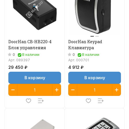
DoorHan CB-HB220-4
DoorHan Keypad
Блок управления
Клавиатура
0
0
В наличии
В наличии
Арт.
089397
Арт.
000701
29 450 ₽
4 912 ₽
В корзину
В корзину