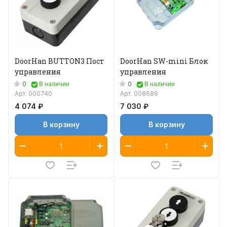
DoorHan BUTTON3 Пост
DoorHan SW-mini Блок
управления
управления
0
0
В наличии
В наличии
Арт.
000740
Арт.
008689
4 074 ₽
7 030 ₽
В корзину
В корзину