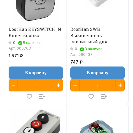
DoorHan KEYSWITCH_N
DoorHan SWB
Ключ-кнопка
Выключатель
клавишный для
0
В наличии
накладного монтажа
Арт.
000703
0
В наличии
Арт.
060437
1 571 ₽
747 ₽
В корзину
В корзину