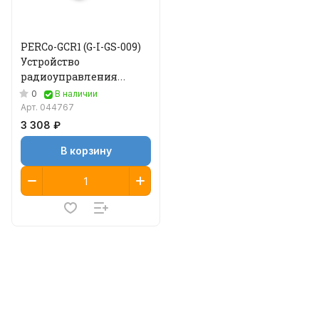
PERCo-GCR1 (G-I-GS-009)
Устройство
радиоуправления
(приемник)
0
В наличии
Арт.
044767
3 308 ₽
В корзину