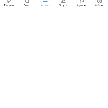
Главная
Поиск
Каталог
Услуги
Корзина
Кабинет
Каталог
Услуги
Бренды
Блог
Оплата
Доставка
Гарантия
Контакты
8 812 426-99-66
mail@emart.su
Санкт-Петербург, ул. Уральская, д.10, к.2, лит А,
офис 408А
© 2026 emart.su - системы безопасности. Все права
защищены.
Конфиденциальность
Оферта