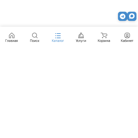
Главная
Поиск
Каталог
Услуги
Корзина
Кабинет
Каталог
Услуги
Бренды
Блог
Оплата
Доставка
Гарантия
Контакты
8 812 426-99-66
mail@emart.su
Санкт-Петербург, ул. Уральская, д.10, к.2, лит А,
офис 408А