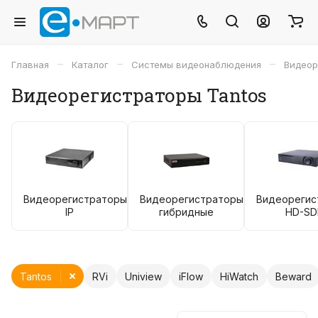
–
–
–
Главная
Каталог
Системы видеонаблюдения
Видеор
Видеорегистраторы Tantos
Видеорегистраторы
Видеорегистраторы
Видеорегис
IP
гибридные
HD-SD
Tantos
RVi
Uniview
iFlow
HiWatch
Beward