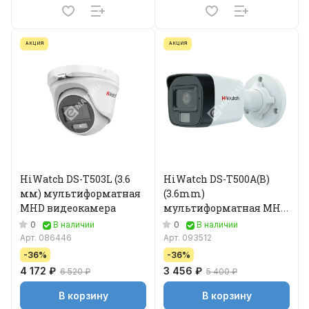
АКЦИЯ
АКЦИЯ
HiWatch DS-T503L (3.6
HiWatch DS-T500A(B)
мм) мультиформатная
(3.6mm)
MHD видеокамера
мультиформатная MHD
видеокамера
0
0
В наличии
В наличии
Арт.
086446
Арт.
093512
-36%
-36%
4 172 ₽
3 456 ₽
6 520 ₽
5 400 ₽
В корзину
В корзину