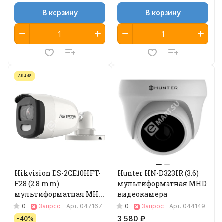
В корзину
В корзину
АКЦИЯ
Hikvision DS-2CE10HFT-
Hunter HN-D323IR (3.6)
F28 (2.8 mm)
мультиформатная MHD
мультиформатная MHD
видеокамера
видеокамера
0
0
Запрос
Арт.
047167
Запрос
Арт.
044149
3 580 ₽
-40%