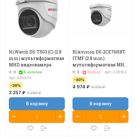
HiWatch DS-T503 (С) (2.8
Hikvision DS-2CE76H8T-
mm) мультиформатная
ITMF (2.8 mm)
MHD видеокамера
мультиформатная MHD
видеокамера
0
0
В наличии
Запрос
Арт.
036163
Арт.
045974
-40%
-36%
4 974 ₽
8 290 ₽
3 257 ₽
5 090 ₽
В корзину
В корзину