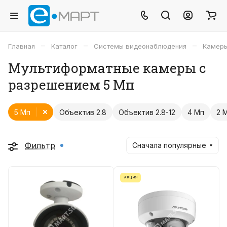
–
–
–
Главная
Каталог
Системы видеонаблюдения
Камеры
Мультиформатные камеры с
разрешением 5 Мп
5 Мп
Объектив 2.8
Объектив 2.8-12
4 Мп
2 
Фильтр
Сначала популярные
АКЦИЯ