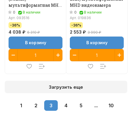
мультиформатная MHD
MHD видеокамера
видеокамера
0
0
В наличии
В наличии
Арт.
093516
Арт.
019836
-36%
-36%
4 038 ₽
2 553 ₽
6 310 ₽
3 990 ₽
В корзину
В корзину
Загрузить еще
1
2
3
4
5
...
10