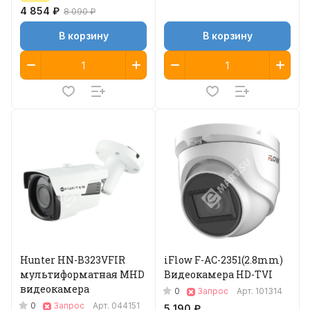
4 854 ₽
8 090 ₽
В корзину
В корзину
Hunter HN-B323VFIR
iFlow F-AC-2351(2.8mm)
мультиформатная MHD
Видеокамера HD-TVI
видеокамера
0
Запрос
Арт.
101314
0
Запрос
Арт.
044151
5 190 ₽