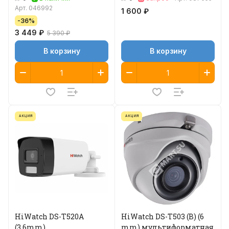
Арт.
046992
1 600 ₽
-36%
3 449 ₽
5 390 ₽
В корзину
В корзину
АКЦИЯ
АКЦИЯ
HiWatch DS-T520A
HiWatch DS-T503 (B) (6
(3.6mm)
mm) мультиформатная