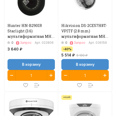
Hunter HN-B290IR
Hikvision DS-2CE57H8T-
Starlight (3.6)
VPITF (2.8 mm)
мультиформатная MHD
мультиформатная MHD
видеокамера
видеокамера
0
0
Запрос
Арт.
022806
Запрос
Арт.
036159
3 640 ₽
-40%
5 514 ₽
9 190 ₽
В корзину
В корзину
АКЦИЯ