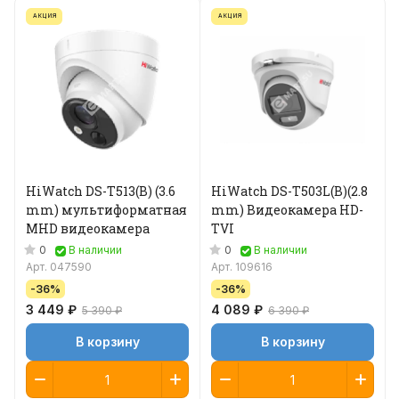
АКЦИЯ
АКЦИЯ
HiWatch DS-T513(B) (3.6
HiWatch DS-T503L(B)(2.8
mm) мультиформатная
mm) Видеокамера HD-
MHD видеокамера
TVI
0
0
В наличии
В наличии
Арт.
047590
Арт.
109616
-36%
-36%
3 449 ₽
4 089 ₽
5 390 ₽
6 390 ₽
В корзину
В корзину