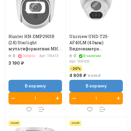
Hunter HN-DMP290IR
Uniview UHD-T25-
(2.8) Starlight
AF40LM (4.0мм)
мультиформатная MHD
Видеокамера
видеокамера
мультиформатная MHD
0
0
Запрос
Арт.
116413
В наличии
Арт.
109106
3 190 ₽
-20%
4 808 ₽
6 010 ₽
В корзину
В корзину
АКЦИЯ
АКЦИЯ