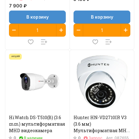
7 900 ₽
В корзину
В корзину
АКЦИЯ
HiWatch DS-T510(B) (3.6
Hunter HN-VD2710IR V3
mm) мультиформатная
(3.6 мм)
MHD видеокамера
Мультиформатная MHD
видеокамера
0
0
В наличии
Запрос
Арт.
087655