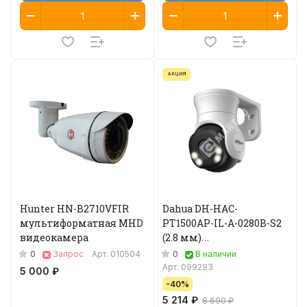
АКЦИЯ
Hunter HN-B2710VFIR
Dahua DH-HAC-
мультиформатная MHD
PT1500AP-IL-A-0280B-S2
видеокамера
(2.8 мм)
Мультиформатная MHD
0
0
Запрос
Арт.
010504
В наличии
видеокамера
Арт.
099293
5 000 ₽
-40%
5 214 ₽
8 690 ₽