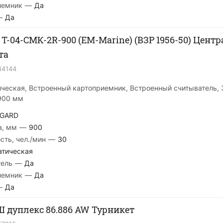
иемник
—
Да
—
Да
 T-04-CMК-2R-900 (EM-Marine) (ВЗР 1956-50) Цен
та
84144
ическая, Встроенный картоприемник, Встроенный считыватель, 3
900 мм
GARD
а, мм
—
900
сть, чел./мин
—
30
атическая
тель
—
Да
иемник
—
Да
—
Да
дуплекс 86.886 AW Турникет