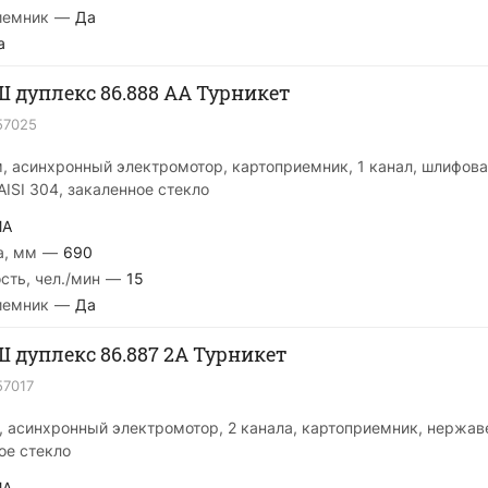
иемник
—
Да
а
дуплекс 86.888 AA Турникет
57025
м, асинхронный электромотор, картоприемник, 1 канал, шлифов
ISI 304, закаленное стекло
MA
а, мм
—
690
сть, чел./мин
—
15
иемник
—
Да
дуплекс 86.887 2A Турникет
57017
м, асинхронный электромотор, 2 канала, картоприемник, нержа
ое стекло
MA