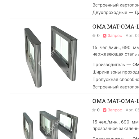
Встроенный картопр
Двухпроходные
—
Д
ОМА МАТ-ОМА-Ш 
0
Запрос
Арт.
0
15 чел./мин., 690 м
нержавеющая сталь A
Производитель
—
O
Ширина зоны проход
Пропускная способно
Встроенный картопр
ОМА МАТ-ОМА-Ш 
0
Запрос
Арт.
0
15 чел./мин., 690 м
прозрачное закаленн
Производитель
—
O