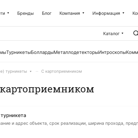
уги
Бренды
Блог
Компания
Информация
Ко
Каталог
емы
Турникеты
Болларды
Металлодетекторы
Интроскопы
Комм
–
ые) турникеты
С картоприемником
 картоприемником
 турникета
вание и адрес объекта, срок реализации, ширина прохода, пред