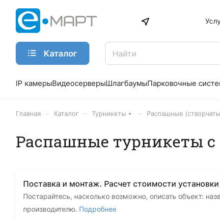
Усл
Каталог
IP камеры
Видеосерверы
Шлагбаумы
Парковочные сист
–
–
–
Главная
Каталог
Турникеты
Распашные (створчат
Распашные турникеты с
Поставка и монтаж. Расчет стоимости установки
Постарайтесь, насколько возможно, описать объект: наз
производителю.
Подробнее