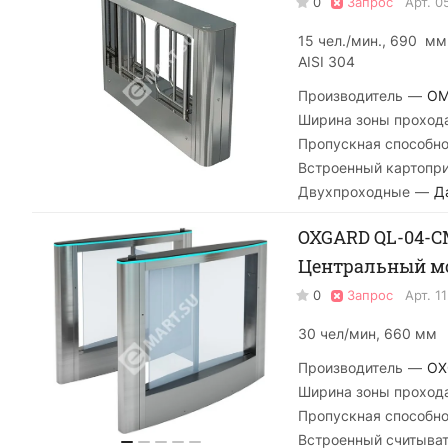
0
Запрос
Арт.
0
15 чел./мин., 690 м
AISI 304
Производитель
—
O
Ширина зоны проход
Пропускная способно
Встроенный картопр
Двухпроходные
—
Д
OXGARD QL-04-CM
Центральный мо
0
Запрос
Арт.
1
30 чел/мин, 660 мм
Производитель
—
OX
Ширина зоны проход
Пропускная способно
Встроенный считыва