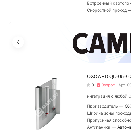
Встроенный картопр
Скоростной проход
OXGARD QL-05-GC
0
Запрос
Арт.
0
интеграция с любой 
Производитель
—
OX
Ширина зоны проход
Пропускная способно
Антипаника
—
Автом