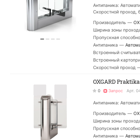
Антипаника: Автомат
Скоростной проход, 
Производитель
—
OX
Ширина зоны проход
Пропускная способно
Антипаника
—
Автом
Встроенный считыва
Встроенный картопр
Скоростной проход
OXGARD Praktika
0
Запрос
Арт.
0
Антипаника: Автомат
Производитель
—
OX
Ширина зоны проход
Пропускная способно
Антипаника
—
Автом