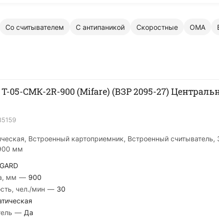
Со считывателем
С антипаникой
Скоростные
OMA
 T-05-CMК-2R-900 (Mifare) (ВЗР 2095-27) Централ
85159
ическая, Встроенный картоприемник, Встроенный считыватель, 3
900 мм
GARD
а, мм
—
900
сть, чел./мин
—
30
атическая
тель
—
Да