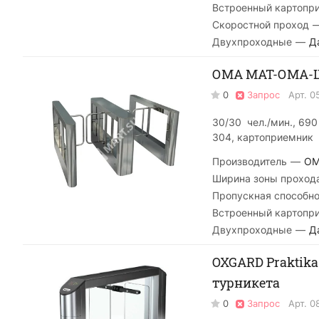
Встроенный картопр
Скоростной проход
Двухпроходные
—
Д
ОМА МАТ-ОМА-Ш 
0
Запрос
Арт.
0
30/30 чел./мин., 69
304, картоприемник
Производитель
—
O
Ширина зоны проход
Пропускная способно
Встроенный картопр
Двухпроходные
—
Д
OXGARD Praktika
турникета
0
Запрос
Арт.
0