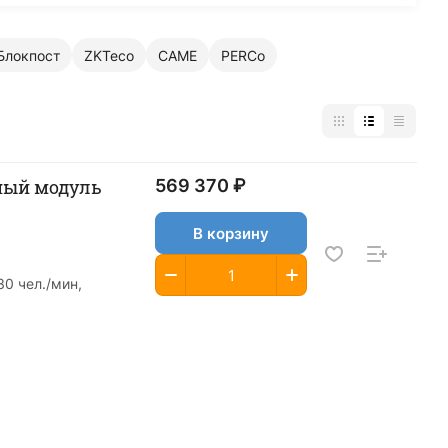
Блокпост
ZKTeco
CAME
PERCo
ьный модуль
569 370 ₽
В корзину
0 чел./мин,