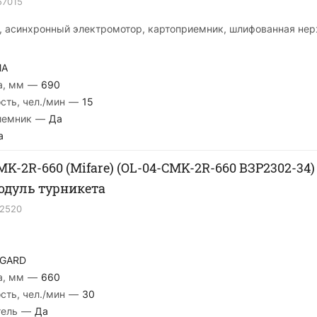
57015
м, асинхронный электромотор, картоприемник, шлифованная не
MA
а, мм
—
690
сть, чел./мин
—
15
иемник
—
Да
а
K-2R-660 (Mifare) (OL-04-CMK-2R-660 ВЗР2302-34)
дуль турникета
12520
GARD
а, мм
—
660
сть, чел./мин
—
30
тель
—
Да