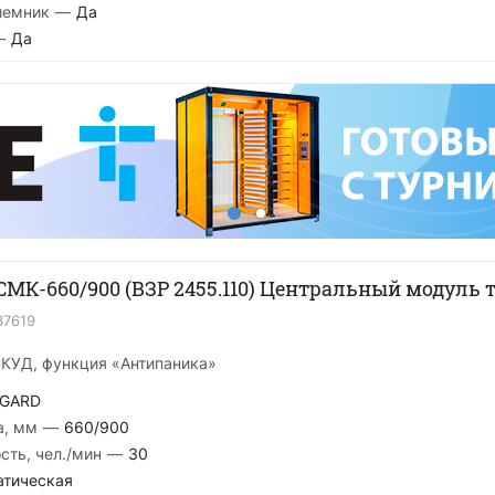
иемник
—
Да
—
Да
MК-660/900 (ВЗР 2455.110) Центральный модуль 
37619
СКУД, функция «Антипаника»
GARD
а, мм
—
660/900
сть, чел./мин
—
30
атическая