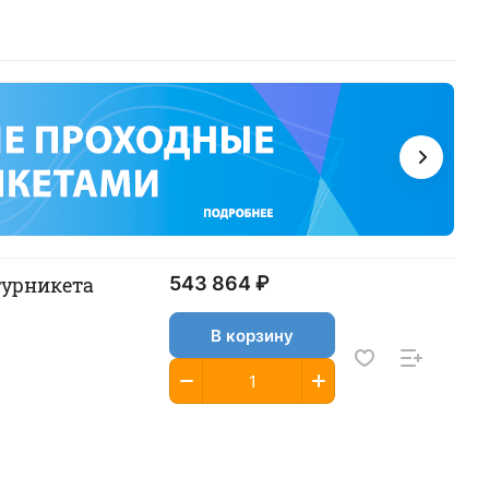
турникета
543 864 ₽
В корзину