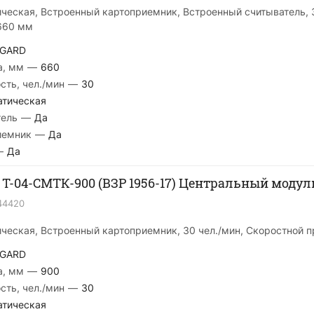
ическая, Встроенный картоприемник, Встроенный считыватель, 3
660 мм
GARD
а, мм
—
660
сть, чел./мин
—
30
атическая
тель
—
Да
иемник
—
Да
—
Да
 T-04-CMTК-900 (ВЗР 1956-17) Центральный модул
44420
ическая, Встроенный картоприемник, 30 чел./мин, Скоростной 
GARD
а, мм
—
900
сть, чел./мин
—
30
атическая