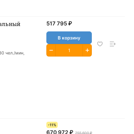
тральный
517 795 ₽
В корзину
0 чел./мин,
-11%
670 972 ₽
755 600 ₽