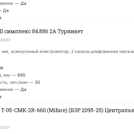
иемник
—
Да
—
Да
а
симплекс 84.886 2A Турникет
56993
0 мм, асинхронный электромотор, 2 канала,шлифованная нержа
MA
а, мм
—
690
сть, чел./мин
—
30
иемник
—
Да
а
 T-05-CMK-2R-660 (Mifare) (ВЗР 2095-25) Централ
85157