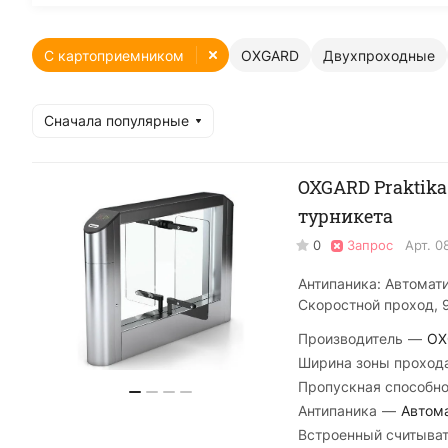
С картоприемником
OXGARD
Двухпроходные
Сначала популярные
OXGARD Praktika
турникета
0
Запрос
Арт.
0
Антипаника: Автомат
Скоростной проход, 
Производитель
—
OX
Ширина зоны проход
Пропускная способно
Антипаника
—
Автом
Встроенный считыва