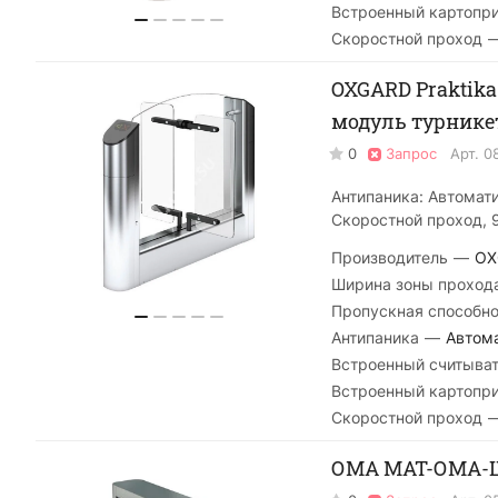
Встроенный картопр
Скоростной проход
OXGARD Praktika
модуль турнике
0
Запрос
Арт.
0
Антипаника: Автомат
Скоростной проход, 
Производитель
—
OX
Ширина зоны проход
Пропускная способно
Антипаника
—
Автом
Встроенный считыва
Встроенный картопр
Скоростной проход
ОМА МАТ-ОМА-Ш 