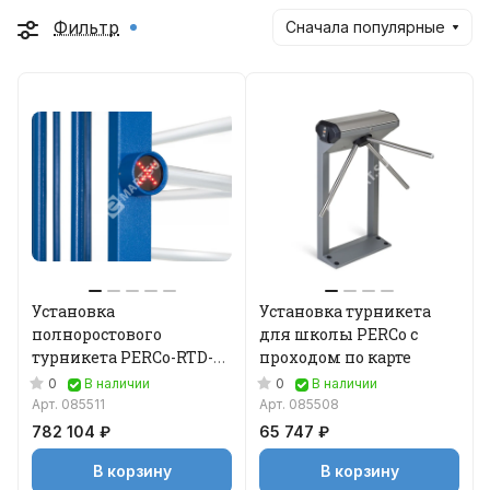
Фильтр
Сначала популярные
Установка
Установка турникета
полноростового
для школы PERCo с
турникета PERCo-RTD-
проходом по карте
16.2
0
0
В наличии
В наличии
Арт.
085511
Арт.
085508
782 104 ₽
65 747 ₽
В корзину
В корзину