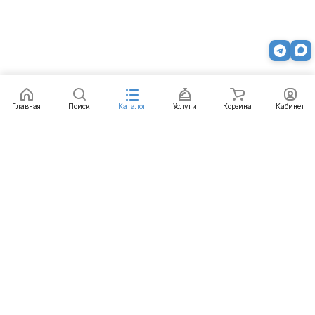
Главная
Поиск
Каталог
Услуги
Корзина
Кабинет
Каталог
Услуги
Бренды
Блог
Оплата
Доставка
Гарантия
Контакты
8 812 426-99-66
mail@emart.su
Санкт-Петербург, ул. Уральская, д.10, к.2, лит А,
офис 408А