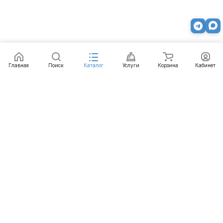
Главная
Поиск
Каталог
Услуги
Корзина
Кабинет
Каталог
Услуги
Бренды
Блог
Оплата
Доставка
Гарантия
Контакты
8 812 426-99-66
mail@emart.su
Санкт-Петербург, ул. Уральская, д.10, к.2, лит А,
офис 408А