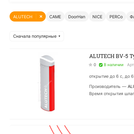
ALUTECH
CAME
DoorHan
NICE
PERCo
Ф
Сначала популярные
ALUTECH BV-5 Т
0
В наличии
Арт
открытие до 6 с, до 6
Производитель
—
AL
Время открытия шлаг