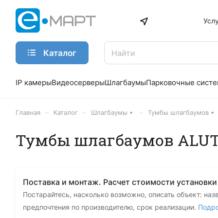
Усл
Каталог
IP камеры
Видеосерверы
Шлагбаумы
Парковочные сист
–
–
–
Главная
Каталог
Шлагбаумы
Тумбы шлагбаумов
Тумбы шлагбаумов ALU
Поставка и монтаж. Расчет стоимости установк
Постарайтесь, насколько возможно, описать объект: наз
предпочтения по производителю, срок реализации.
Подр