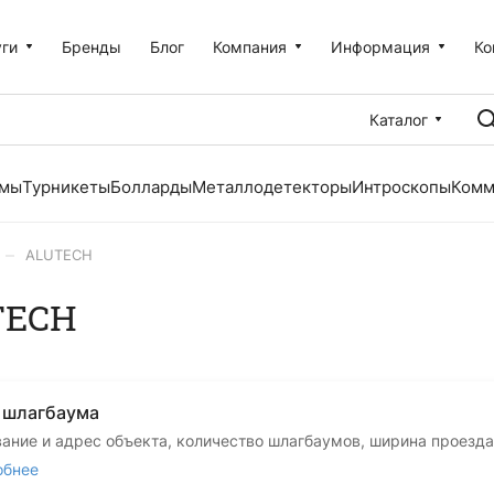
уги
Бренды
Блог
Компания
Информация
Ко
Каталог
емы
Турникеты
Болларды
Металлодетекторы
Интроскопы
Комм
–
ALUTECH
TECH
и шлагбаума
вание и адрес объекта, количество шлагбаумов, ширина проезда
обнее