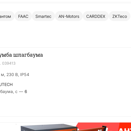
антом
FAAC
Smartec
AN-Motors
CARDDEX
ZKTeco
умба шлагбаума
.
039413
 м, 230 В, IP54
UTECH
баума, с
—
6