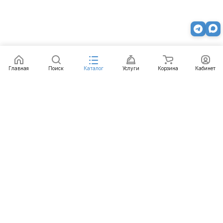
Главная
Поиск
Каталог
Услуги
Корзина
Кабинет
Каталог
Услуги
Бренды
Блог
Оплата
Доставка
Гарантия
Контакты
8 812 426-99-66
mail@emart.su
Санкт-Петербург, ул. Уральская, д.10, к.2, лит А,
офис 408А