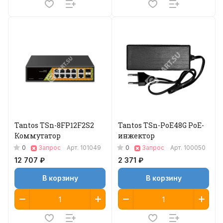
Tantos TSn-8FP12F2S2
Tantos TSn-PoE48G PoE-
Коммутатор
инжектор
0
0
Запрос
Арт.
101049
Запрос
Арт.
100050
12 707 ₽
2 371 ₽
В корзину
В корзину