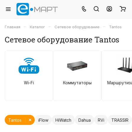
–
–
–
Главная
Каталог
Сетевое оборудование
Tantos
Сетевое оборудование Tantos
Wi-Fi
Коммутаторы
Маршрутиз
Tantos
iFlow
HiWatch
Dahua
RVi
TRASSIR