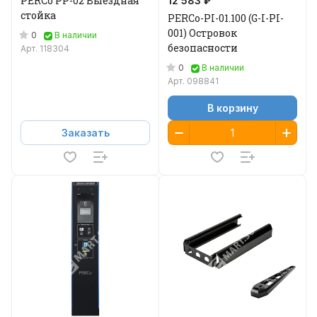
PERCo PP-02 Выездная
12 583 ₽
стойка
PERCo-PI-01.100 (G-I-PI-
001) Островок
0
В наличии
безопасности
Арт.
118304
0
В наличии
Арт.
098841
В корзину
Заказать