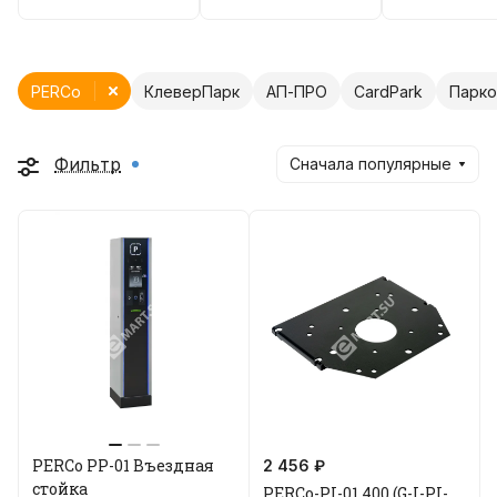
PERCo
КлеверПарк
АП-ПРО
CardPark
Парко
Фильтр
Сначала популярные
PERCo PP-01 Въездная
2 456 ₽
стойка
PERCo-PI-01.400 (G-I-PI-