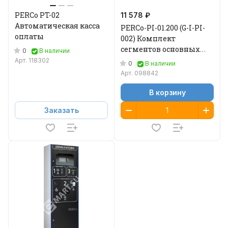
PERCo PT-02
11 578 ₽
Автоматическая касса
PERCo-PI-01.200 (G-I-PI-
оплаты
002) Комплект
сегментов основных
0
В наличии
Островка безопасности
Арт.
118302
0
В наличии
PERCo
Арт.
098842
В корзину
Заказать