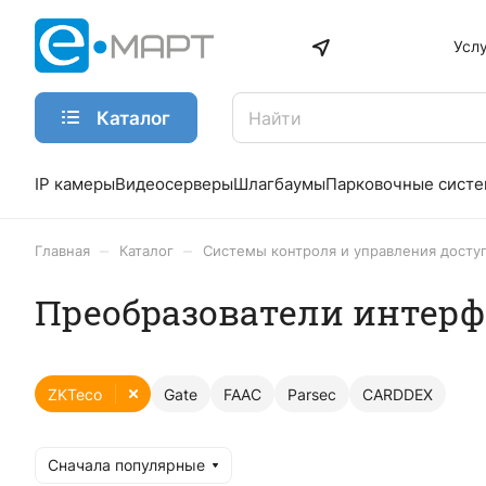
Усл
Каталог
IP камеры
Видеосерверы
Шлагбаумы
Парковочные сист
–
–
Главная
Каталог
Системы контроля и управления досту
Преобразователи интерф
ZKTeco
Gate
FAAC
Parsec
CARDDEX
Сначала популярные