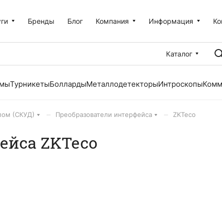
уги
Бренды
Блог
Компания
Информация
Ко
Каталог
емы
Турникеты
Болларды
Металлодетекторы
Интроскопы
Комм
–
–
пом (СКУД)
Преобразователи интерфейса
ZKTeco
ейса ZKTeco