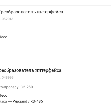
Преобразователь интерфейса
.
052013
Teco
реобразователь интерфейса
.
048993
 контролеру C2-260
Teco
язка
—
Wiegand / RS-485