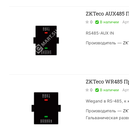
ZKTeco AUX485 
0
В наличии
Арт
RS485-AUX IN
Производитель
—
ZK
ZKTeco WR485 П
0
В наличии
Арт
Wiegand в RS-485, к
Производитель
—
ZK
Гальваническая разв