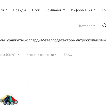
уги
Бренды
Блог
Компания
Информация
Ко
Каталог
емы
Турникеты
Болларды
Металлодетекторы
Интроскопы
Комм
–
–
пом (СКУД)
Ключи и карточки
FAAC