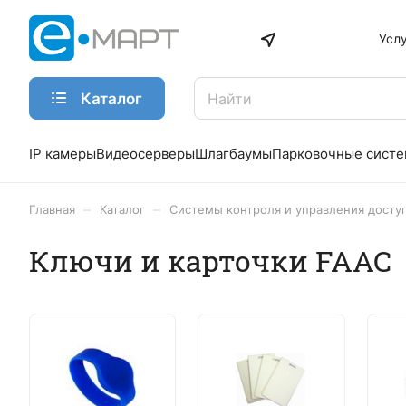
Усл
Каталог
IP камеры
Видеосерверы
Шлагбаумы
Парковочные сист
–
–
Главная
Каталог
Системы контроля и управления досту
Ключи и карточки FAAC