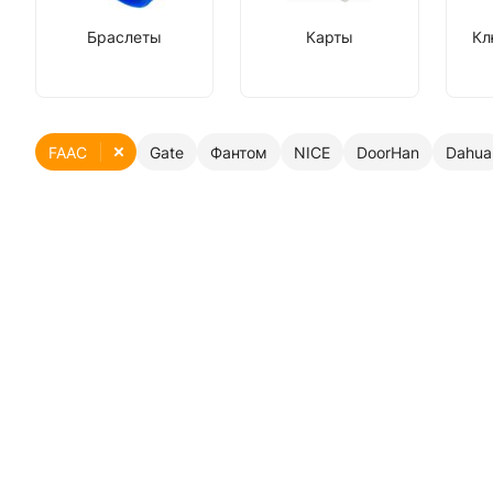
Браслеты
Карты
Кл
FAAC
Gate
Фантом
NICE
DoorHan
Dahua