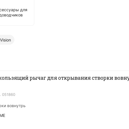
сессуары для
доводчиков
Vision
кользящий рычаг для открывания створки вовн
.
051860
рки вовнутрь
ME