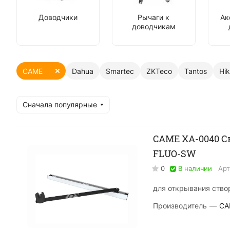
Доводчики
Рычаги к
Ак
доводчикам
CAME
Dahua
Smartec
ZKTeco
Tantos
Hik
Сначала популярные
CAME XA-0040 С
FLUO-SW
0
В наличии
Арт
для открывания ство
Производитель
—
CA