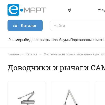
Усл
Каталог
IP камеры
Видеосерверы
Шлагбаумы
Парковочные сист
–
–
Главная
Каталог
Системы контроля и управления досту
Доводчики и рычаги CA