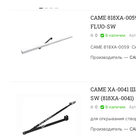
CAME 818XA-0059 Скользящий рычаг для открывания створки наруж
FLUO-SW
0
В наличии
Арт
CAME 818XA-0059 Ск
Производитель
—
CA
CAME XA-0041 Ш
SW (818XA-0041)
0
В наличии
Арт
для открывания ство
Производитель
—
CA