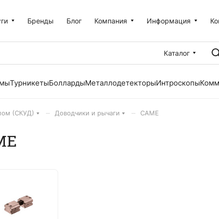
уги
Бренды
Блог
Компания
Информация
Ко
Каталог
емы
Турникеты
Болларды
Металлодетекторы
Интроскопы
Комм
–
–
пом (СКУД)
Доводчики и рычаги
CAME
ME