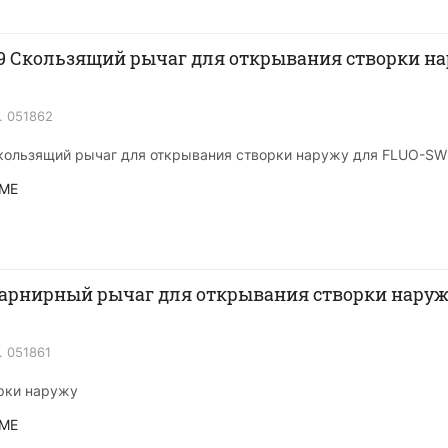
у для
.
051862
ользящий рычаг для открывания створки наружу для FLUO-SW
ME
арнирный рычаг для открывания створки наруж
.
051861
рки наружу
ME