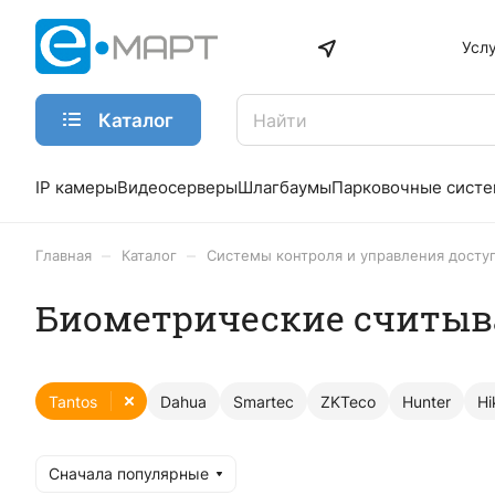
Усл
Каталог
IP камеры
Видеосерверы
Шлагбаумы
Парковочные сист
–
–
Главная
Каталог
Системы контроля и управления досту
Биометрические считыва
Tantos
Dahua
Smartec
ZKTeco
Hunter
Hi
Сначала популярные