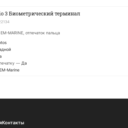
Bio 3 Биометрический терминал
22134
, EM-MARINE, отпечаток пальца
ntos
адной
а
печатку
—
Да
EM-Marine
я
Контакты