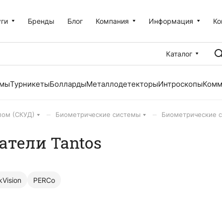
уги
Бренды
Блог
Компания
Информация
Ко
Каталог
емы
Турникеты
Болларды
Металлодетекторы
Интроскопы
Комм
–
–
пом (СКУД)
Биометрические системы
Биометрические с
тели Tantos
kVision
PERCo