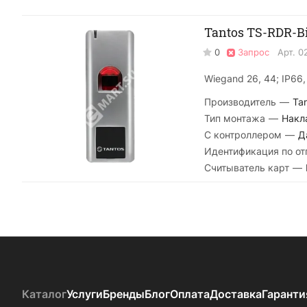
Tantos TS-RDR-
0
Запрос
Арт.
0
Wiegand 26, 44; IP66
Производитель
—
Ta
Тип монтажа
—
Накл
С контроллером
—
Д
Идентификация по от
Считыватель карт
—
Каталог
Услуги
Бренды
Блог
Оплата
Доставка
Гаранти