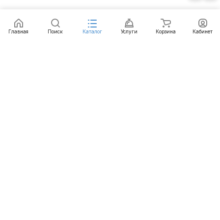
Главная
Поиск
Каталог
Услуги
Корзина
Кабинет
Каталог
Услуги
Бренды
Блог
Оплата
Доставка
Гарантия
Контакты
8 812 426-99-66
mail@emart.su
Санкт-Петербург, ул. Уральская, д.10, к.2, лит А,
офис 408А
© 2026 emart.su - системы безопасности. Все права
защищены.