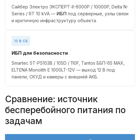
Сайбер Электро ЭКСПЕРТ-II-6000P / 10000P, Delta N-
Series / RT 10 kVA —
ИБП
под серверные, узлы связи
и критичную инфраструктуру объекта.
12 В СБ
ИБП для безопасности
Smartec ST-PS103B / 105D / 110F, Tantos ББП-65 MAX,
ELTENA Monolith E 1000LT-12V — выход 12 В под
панели, СКУД и камеры с внешней АКБ.
Сравнение: источник
бесперебойного питания по
задачам