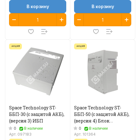
В корзину
В корзину
АКЦИЯ
АКЦИЯ
Space Technology ST-
Space Technology ST-
ББП-30 (с защитой АКБ),
ББП-50 (с защитой АКБ),
(версия 3) ИБП
(версия 4) Блок
бесперебойного
0
0
В наличии
В наличии
питания
Арт.
097183
Арт.
101364