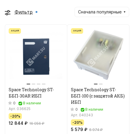
Фильтр
Сначала популярные
АКЦИЯ
АКЦИЯ
Space Technology ST-
Space Technology ST-
ББП-30AR ИБП
ББП-100 (с защитой АКБ)
ИБП
0
В наличии
Арт.
036625
0
В наличии
Арт.
040243
-20%
-20%
12 844 ₽
16 056 ₽
5 579 ₽
6 974 ₽