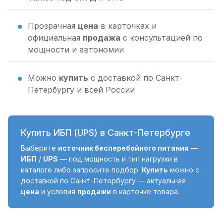
Прозрачная
цена
в карточках и
официальная
продажа
с консультацией по
мощности и автономии
Можно
купить
с доставкой по Санкт-
Петербургу и всей России
Купить ИБП (UPS) в Санкт-Петербурге
Выберите
источник бесперебойного питания
—
ИБП
/
UPS
— под мощность и тип нагрузки в
каталоге либо запросите подбор.
Купить
можно с
доставкой по Санкт-Петербургу — актуальная
цена
и условия
продажи
в карточке товара.