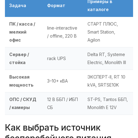
Примеры в
Задача
Формат
каталоге
ПК / касса /
СТАРТ ПЛЮС,
line-interactive
мелкий
Smart Station,
/ offline, 220 В
офис
Agilon
Сервер /
Delta RT, Systeme
rack UPS
стойка
Electric, Monolith III
Высокая
ЭКСПЕРТ-II, RT 10
3–10+ кВА
мощность
kVA, SRTSE10K
ОПС / СКУД
12 В ББП / ИБП
ST-PS, Tantos ББП,
/ камеры
СБ
Monolith E 12V
Как выбрать источник