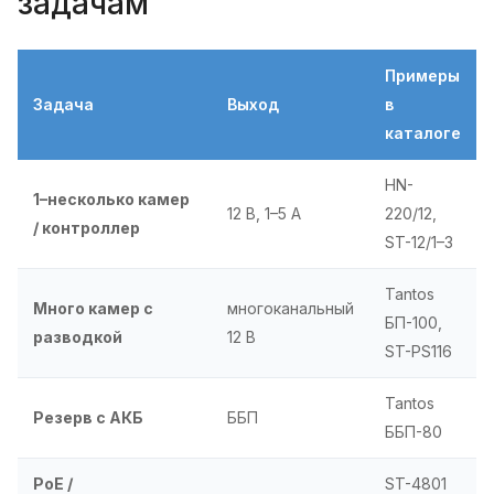
задачам
Примеры
Задача
Выход
в
каталоге
HN-
1–несколько камер
12 В, 1–5 А
220/12,
/ контроллер
ST-12/1–3
Tantos
Много камер с
многоканальный
БП-100,
разводкой
12 В
ST-PS116
Tantos
Резерв с АКБ
ББП
ББП-80
PoE /
ST-4801