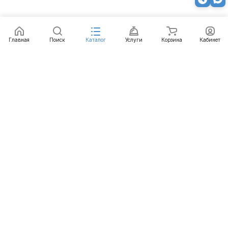
Главная
Поиск
Каталог
Услуги
Корзина
Кабинет
Каталог
Услуги
Бренды
Блог
Оплата
Доставка
Гарантия
Контакты
8 812 426-99-66
mail@emart.su
Санкт-Петербург, ул. Уральская, д.10, к.2, лит А,
офис 408А
© 2026 emart.su - системы безопасности. Все права