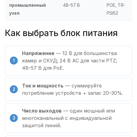
промышленный
48–57 В
POE, TR-
узел
PSI52
Как выбрать блок питания
Напряжение
— 12 В для большинства
камер и СКУД; 24 В AC для части PTZ;
48–57 В для PoE.
Ток и мощность
— суммируйте
потребление устройств + запас 20–30%.
Число выходов
— один мощный или
многоканальный с индивидуальной
защитой линий.