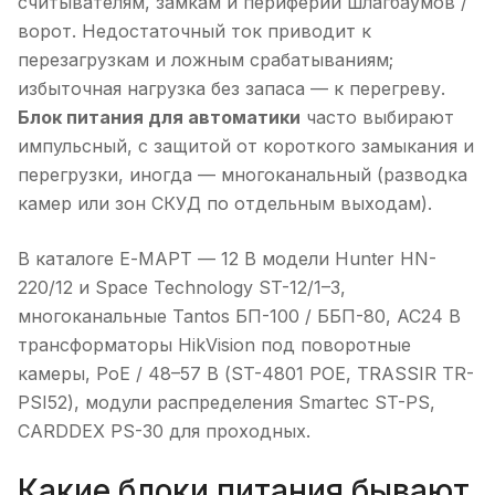
считывателям, замкам и периферии шлагбаумов /
ворот. Недостаточный ток приводит к
перезагрузкам и ложным срабатываниям;
избыточная нагрузка без запаса — к перегреву.
Блок питания для автоматики
часто выбирают
импульсный, с защитой от короткого замыкания и
перегрузки, иногда — многоканальный (разводка
камер или зон СКУД по отдельным выходам).
В каталоге Е-МАРТ — 12 В модели Hunter HN-
220/12 и Space Technology ST-12/1–3,
многоканальные Tantos БП-100 / ББП-80, AC24 В
трансформаторы HikVision под поворотные
камеры, PoE / 48–57 В (ST-4801 POE, TRASSIR TR-
PSI52), модули распределения Smartec ST-PS,
CARDDEX PS-30 для проходных.
Какие блоки питания бывают