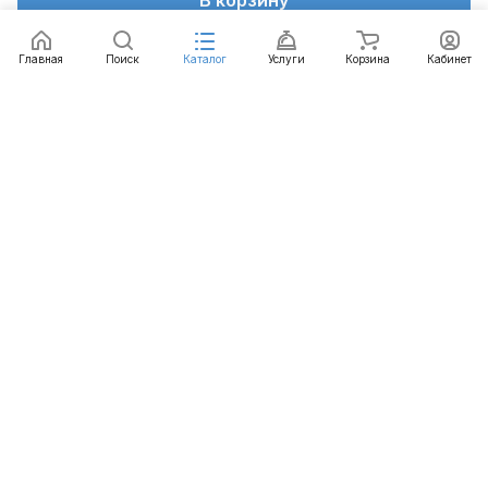
Главная
Поиск
Каталог
Услуги
Корзина
Кабинет
Каталог
Услуги
Бренды
Блог
Оплата
Доставка
Гарантия
Контакты
8 812 426-99-66
mail@emart.su
Санкт-Петербург, ул. Уральская, д.10, к.2, лит А,
офис 408А
© 2026 emart.su - системы безопасности. Все права
защищены.