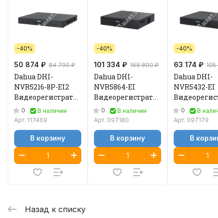
-40%
-40%
-40%
50 874 ₽
101 334 ₽
63 174 ₽
84 790 ₽
168 890 ₽
105
Dahua DHI-
Dahua DHI-
Dahua DHI-
NVR5216-8P-EI2
NVR5864-EI
NVR5432-EI
Видеорегистратор
Видеорегистратор
Видеорегис
IP
IP
IP
0
0
0
В наличии
В наличии
В нали
Арт.
117469
Арт.
097180
Арт.
097179
В корзину
В корзину
В корзи
Назад к списку