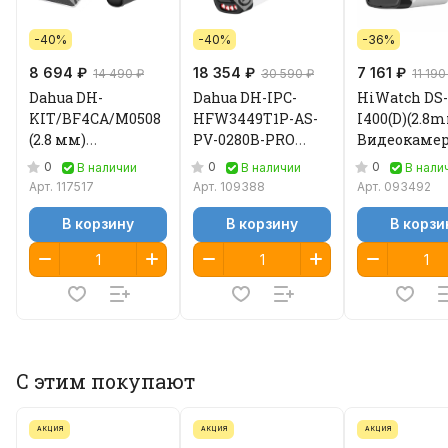
-40%
-40%
-36%
8 694 ₽
18 354 ₽
7 161 ₽
14 490 ₽
30 590 ₽
11 190
Dahua DH-
Dahua DH-IPC-
HiWatch DS-
KIT/BF4CA/M0508
HFW3449T1P-AS-
I400(D)(2.8
(2.8 мм)
PV-0280B-PRO
Видеокамер
Видеокамера IP с
(2,8мм)
0
0
0
В наличии
В наличии
В нали
солнечной
видеокамера IP
Арт.
117517
Арт.
109388
Арт.
093492
батареей
В корзину
В корзину
В корзи
С этим покупают
АКЦИЯ
АКЦИЯ
АКЦИЯ