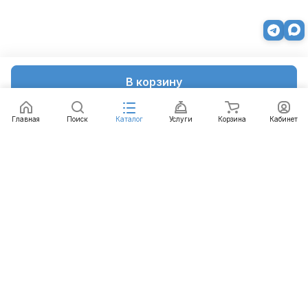
В корзину
Главная
Поиск
Каталог
Услуги
Корзина
Кабинет
Каталог
Услуги
Бренды
Блог
Оплата
Доставка
Гарантия
Контакты
8 812 426-99-66
mail@emart.su
Санкт-Петербург, ул. Уральская, д.10, к.2, лит А,