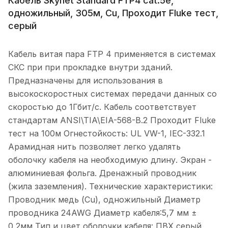
Кабель Skynet Standard FTP4 cat.5е,
одножильный, 305м, Cu, Проходит Fluke тест,
серый
Кабель витая пара FTP 4 применяется в системах
СКС при при прокладке внутри зданий.
Предназначены для использования в
высокоскоростных системах передачи данных со
скоростью до 1Гбит/с. Кабель соответствует
стандартам ANSI\TIA\EIA-568-B.2 Проходит Fluke
тест на 100м Огнестойкость: UL VW-1, IEC-332.1
Арамидная нить позволяет легко удалять
оболочку кабеля на необходимую длину. Экран -
алюминиевая фольга. Дренажный проводник
(жила заземления). Технические характеристики:
Проводник медь (Cu), одножильный Диаметр
проводника 24AWG Диаметр кабеля:5,7 мм ±
0,2мм Тип и цвет оболочки кабеля: ПВХ серый