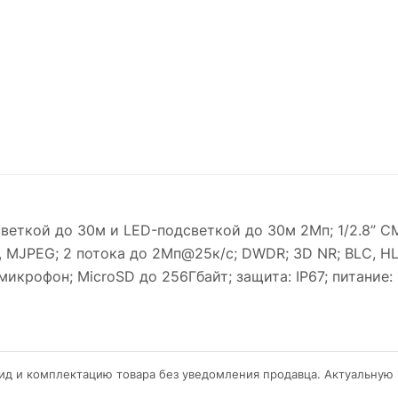
веткой до 30м и LED-подсветкой до 30м 2Мп; 1/2.8” C
64, MJPEG; 2 потока до 2Мп@25к/с; DWDR; 3D NR; BLC, H
крофон; MicroSD до 256Гбайт; защита: IP67; питание: 
ид и комплектацию товара без уведомления продавца. Актуальную