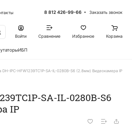
8 812 426-99-66
Заказать звонок
нтакты
Войти
Сравнение
Избранное
Корзина
утаторы
ИБП
a DH-IPC-HFW1239TC1P-SA-IL-0280B-S6 (2.8мм) Видеокамера IP
239TC1P-SA-IL-0280B-S6
а IP