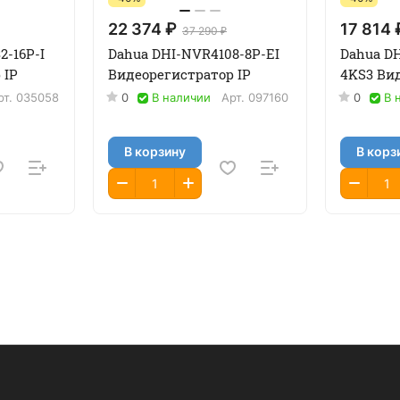
22 374 ₽
17 814 
37 290 ₽
2-16P-I
Dahua DHI-NVR4108-8P-EI
Dahua D
 IP
Видеорегистратор IP
4KS3 Вид
рт.
035058
0
В наличии
Арт.
097160
0
В 
В корзину
В корз