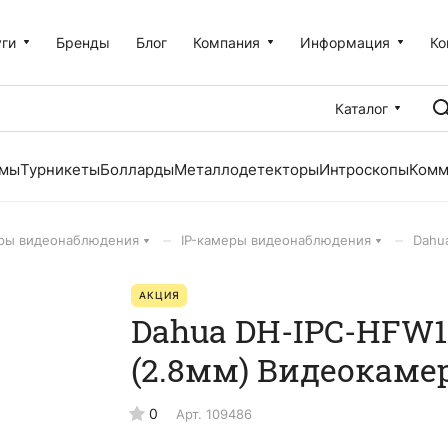
уги
Бренды
Блог
Компания
Информация
Ко
Каталог
емы
Турникеты
Болларды
Металлодетекторы
Интроскопы
Комм
–
–
ры видеонаблюдения
IP-камеры видеонаблюдения
Dahu
АКЦИЯ
Dahua DH-IPC-HFW1
(2.8мм) Видеокамер
0
Арт.
109486