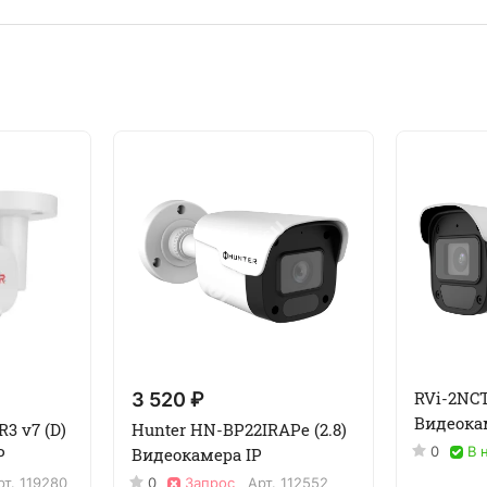
RVi-2NCT
3 520 ₽
Видеока
3 v7 (D)
Hunter HN-BP22IRAPe (2.8)
0
В 
P
Видеокамера IP
рт.
119280
0
Запрос
Арт.
112552