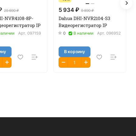
₽
5 934 ₽
29 690 ₽
9 890 ₽
HI-NVR4108-8P-
Dahua DHI-NVR2104-S3
еорегистратор IP
Видеорегистратор IP
наличии
Арт.
097159
0
В наличии
Арт.
096952
ину
В корзину