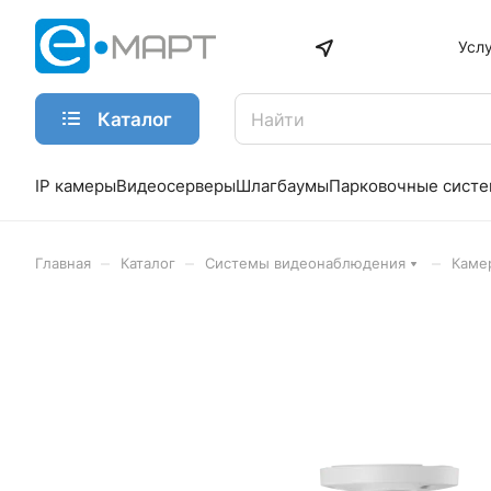
Усл
Каталог
IP камеры
Видеосерверы
Шлагбаумы
Парковочные сист
–
–
–
Главная
Каталог
Системы видеонаблюдения
Каме