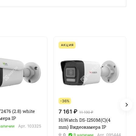
АКЦИЯ
-36%
2476 (2.8) white
7 161 ₽
11 190 ₽
мера IP
HiWatch DS-I250M(C)(4
наличии
Арт.
103325
mm) Видеокамера IP
0
В наличии
Арт.
095444