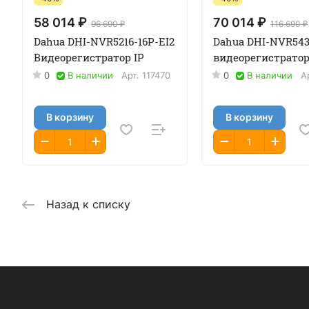
58 014 ₽
70 014 ₽
96 690 ₽
116 690 ₽
Dahua DHI-NVR5216-16P-EI2
Dahua DHI-NVR543
Видеорегистратор IP
видеорегистратор
0
В наличии
Арт.
117470
0
В наличии
А
В корзину
В корзину
Назад к списку