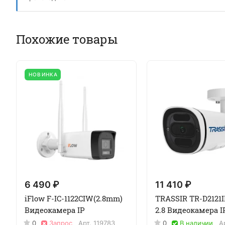
Похожие товары
НОВИНКА
6 490 ₽
11 410 ₽
iFlow F-IC-1122CIW(2.8mm)
TRASSIR TR-D2121IR
Видеокамера IP
2.8 Видеокамера I
0
Запрос
Арт.
119783
0
В наличии
А