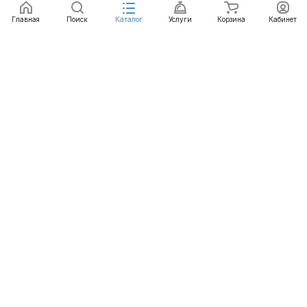
Главная
Поиск
Каталог
Услуги
Корзина
Кабинет
Каталог
Услуги
Бренды
Блог
Оплата
Доставка
Гарантия
Контакты
8 812 426-99-66
mail@emart.su
Санкт-Петербург, ул. Уральская, д.10, к.2, лит А,
офис 408А
© 2026 emart.su - системы безопасности. Все права
защищены.
Конфиденциальность
Оферта