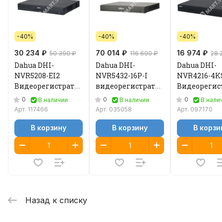
-40%
-40%
-40%
30 234 ₽
70 014 ₽
16 974 ₽
50 390 ₽
116 690 ₽
28 
Dahua DHI-
Dahua DHI-
Dahua DHI-
NVR5208-EI2
NVR5432-16P-I
NVR4216-4K
Видеорегистратор
видеорегистратор
Видеорегис
IP
IP
IP
0
0
0
В наличии
В наличии
В нали
Арт.
117466
Арт.
035058
Арт.
097170
В корзину
В корзину
В корзи
Назад к списку