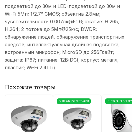
подсветкой до 30м и LED-подсветкой до 30м и
Wi-Fi 5Мп; 1/2.7” CMOS; объектив 2.8мм;
чувствительность 0.007лк@F1.6; сжатие: H.265,
H.264; 2 потока до 5Мп@25к/с; DWDR;
обнаружение людей, обнаружение транспортных
средств; интеллектуальная двойная подсветка;
встроенный микрофон; MicroSD до 256Гбайт;
защита: IP67; питание: 12В(DC); корпус: металл,
пластик; Wi-Fi 2.4ГГц
Похожие товары
% ПОСЛЕ РЕГИСТРАЦИИ
% ПОСЛЕ РЕГИСТР