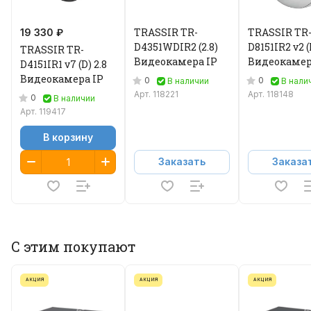
TRASSIR TR-
TRASSIR TR
19 330 ₽
D4351WDIR2 (2.8)
D8151IR2 v2 (R
TRASSIR TR-
Видеокамера IP
Видеокамер
D4151IR1 v7 (D) 2.8
Видеокамера IP
0
0
В наличии
В нали
Арт.
118221
Арт.
118148
0
В наличии
Арт.
119417
В корзину
Заказать
Заказа
С этим покупают
АКЦИЯ
АКЦИЯ
АКЦИЯ