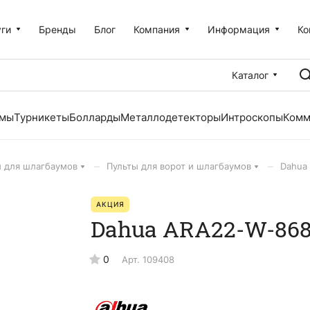
уги
Бренды
Блог
Компания
Информация
Ко
Каталог
емы
Турникеты
Болларды
Металлодетекторы
Интроскопы
Комм
–
–
 для шлагбаумов
Пульты для ворот и шлагбаумов
Dahua
АКЦИЯ
Dahua ARA22-W-86
0
Арт.
109408