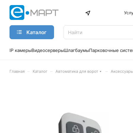
Усл
Каталог
IP камеры
Видеосерверы
Шлагбаумы
Парковочные сист
–
–
–
Главная
Каталог
Автоматика для ворот
Аксессуары