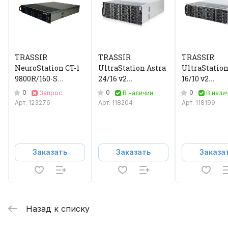
TRASSIR
TRASSIR
TRASSIR
NeuroStation CT-1
UltraStation Astra
UltraStation
9800R/160-S
24/16 v2
16/10 v2
Видеорегистратор
Видеорегистратор
Видеорегис
0
0
0
Запрос
В наличии
В нали
IP
IP
IP
Арт.
123276
Арт.
118204
Арт.
118199
Заказать
Заказать
Заказа
Назад к списку