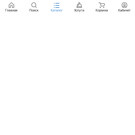
Заказать
Главная
Поиск
Каталог
Услуги
Корзина
Кабинет
Каталог
Услуги
Бренды
Блог
Оплата
Доставка
Гарантия
Контакты
8 812 426-99-66
mail@emart.su
Санкт-Петербург, ул. Уральская, д.10, к.2, лит А,
офис 408А
© 2026 emart.su - системы безопасности. Все права
защищены.
Конфиденциальность
Оферта