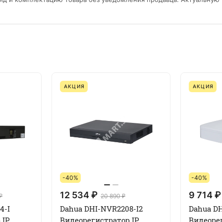
АКЦИЯ
АКЦИЯ
-40%
-40%
12 534 ₽
9 714 ₽
₽
20 890 ₽
4-I
Dahua DHI-NVR2208-I2
Dahua DH
 IP
Видеорегистратор IP
Видеоре