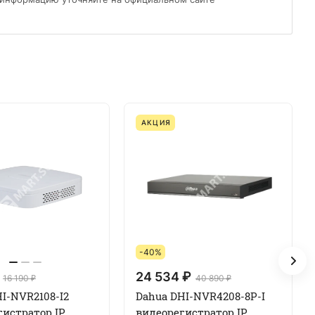
АКЦИЯ
-40%
24 534 ₽
16 190 ₽
40 890 ₽
I-NVR2108-I2
Dahua DHI-NVR4208-8P-I
гистратор IP
видеорегистратор IP