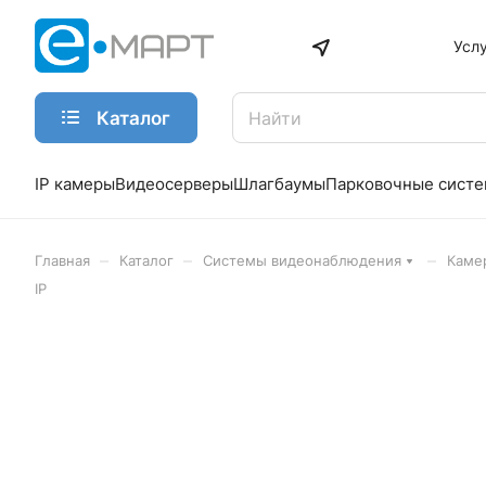
Усл
Каталог
IP камеры
Видеосерверы
Шлагбаумы
Парковочные сист
–
–
–
Главная
Каталог
Системы видеонаблюдения
Каме
IP