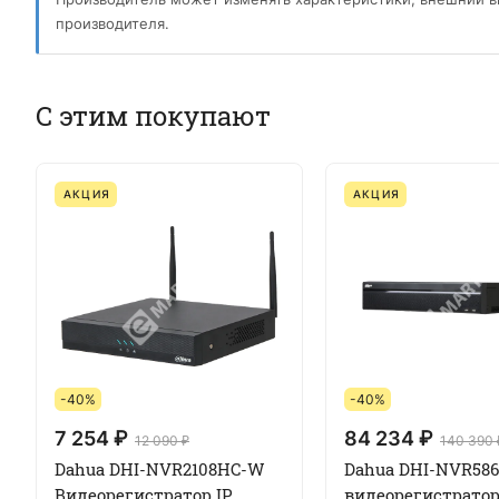
производителя.
С этим покупают
АКЦИЯ
АКЦИЯ
-40%
-40%
7 254 ₽
84 234 ₽
12 090 ₽
140 390 
Dahua DHI-NVR2108HC-W
Dahua DHI-NVR586
Видеорегистратор IP
видеорегистратор