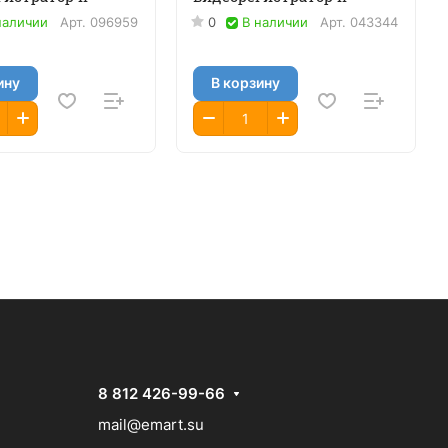
наличии
Арт.
096959
0
В наличии
Арт.
043344
ину
В корзину
8 812 426-99-66
mail@emart.su