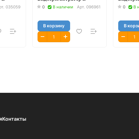
рт.
035059
0
В наличии
Арт.
096961
0
В 
В корзину
В корз
я
Контакты