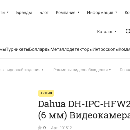
уги
Бренды
Блог
Компания
Информация
Ко
Каталог
емы
Турникеты
Болларды
Металлодетекторы
Интроскопы
Комм
–
–
ры видеонаблюдения
IP-камеры видеонаблюдения
Dahu
АКЦИЯ
Dahua DH-IPC-HFW2
(6 мм) Видеокамера
0
Арт.
101512