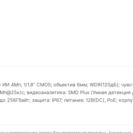
 ИИ 4Мп; 1/1.8” CMOS; объектив 6мм; WDR(120дБ); чувс
 4Мп@25к/с; видеоаналитика: SMD Plus (Умная детекция
 256Гбайт; защита: IP67; питание: 12В(DC), PoE; корпу
ид и комплектацию товара без уведомления продавца. Актуальную