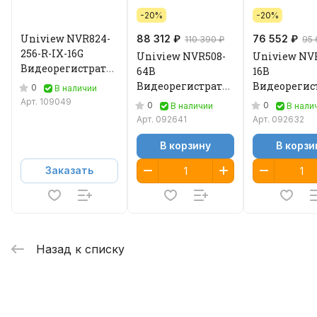
-20%
-20%
Uniview NVR824-
88 312 ₽
76 552 ₽
110 390 ₽
95 
256-R-IX-16G
Uniview NVR508-
Uniview NV
Видеорегистратор
64B
16B
IP
Видеорегистратор
Видеорегис
0
В наличии
IP
IP
Арт.
109049
0
0
В наличии
В нали
Арт.
092641
Арт.
092632
В корзину
В корзи
Заказать
Назад к списку