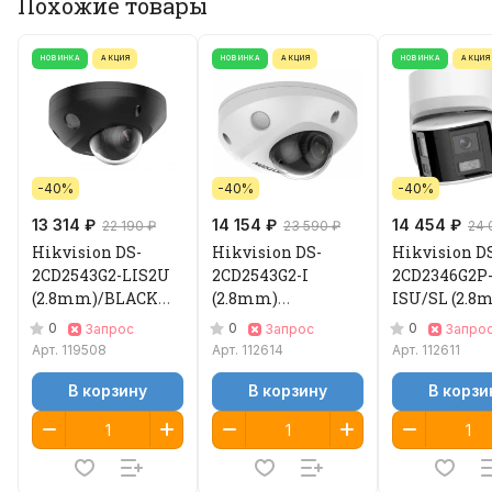
Похожие товары
НОВИНКА
АКЦИЯ
НОВИНКА
АКЦИЯ
НОВИНКА
АКЦИЯ
-40%
-40%
-40%
13 314 ₽
14 154 ₽
14 454 ₽
22 190 ₽
23 590 ₽
24 
Hikvision DS-
Hikvision DS-
Hikvision D
2CD2543G2-LIS2U
2CD2543G2-I
2CD2346G2P
(2.8mm)/BLACK
(2.8mm)
ISU/SL (2.8m
Видеокамера IP
Видеокамера IP
Видеокамер
0
0
0
Запрос
Запрос
Запро
Арт.
119508
Арт.
112614
Арт.
112611
В корзину
В корзину
В корзи