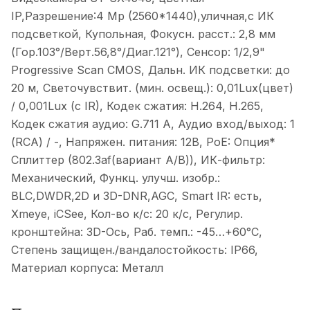
IP,Разрешение:4 Mp (2560*1440),уличная,с ИК
подсветкой, Купольная, Фокусн. расст.: 2,8 мм
(Гор.103°/Верт.56,8°/Диаг.121°), Сенсор: 1/2,9"
Progressive Scan CMOS, Дальн. ИК подсветки: до
20 м, Светочувствит. (мин. освещ.): 0,01Lux(цвет)
/ 0,001Lux (с IR), Кодек сжатия: H.264, H.265,
Кодек сжатия аудио: G.711 А, Аудио вход/выход: 1
(RCA) / -, Напряжен. питания: 12В, PoE: Опция*
Сплиттер (802.3af(вариант А/В)), ИК-фильтр:
Механический, Функц. улучш. изобр.:
BLC,DWDR,2D и 3D-DNR,AGC, Smart IR: есть,
Xmeye, iCSee, Кол-во к/с: 20 к/с, Регулир.
кронштейна: 3D-Ось, Раб. темп.: -45…+60°С,
Степень защищен./вандалостойкость: IP66,
Материал корпуса: Металл