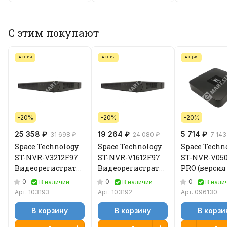
С этим покупают
АКЦИЯ
АКЦИЯ
АКЦИЯ
-20%
-20%
-20%
25 358 ₽
19 264 ₽
5 714 ₽
31 698 ₽
24 080 ₽
7 143
Space Technology
Space Technology
Space Techn
ST-NVR-V3212F97
ST-NVR-V1612F97
ST-NVR-V05
Видеорегистратор
Видеорегистратор
PRO (версия 
IP
IP
Видеорегис
0
0
0
В наличии
В наличии
В нали
IP
Арт.
103193
Арт.
103192
Арт.
096130
В корзину
В корзину
В корзи