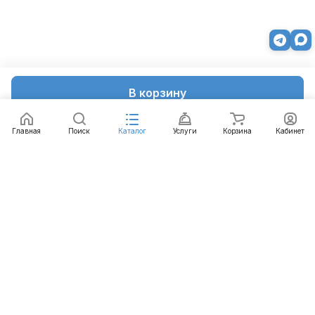
В корзину
Главная
Поиск
Каталог
Услуги
Корзина
Кабинет
Каталог
Услуги
Бренды
Блог
Оплата
Доставка
Гарантия
Контакты
8 812 426-99-66
mail@emart.su
Санкт-Петербург, ул. Уральская, д.10, к.2, лит А,