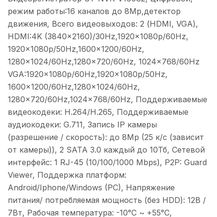
режим работы:16 каналов до 8Mp,детектор
движения, Всего видеовыходов: 2 (HDMI, VGA),
HDMI:4K (3840x2160)/30Hz,1920x1080p/60Hz,
1920x1080p/50Hz,1600x1200/60Hz,
1280x1024/60Hz,1280x720/60Hz, 1024x768/60Hz
VGA:1920x1080p/60Hz,1920x1080p/50Hz,
1600x1200/60Hz,1280x1024/60Hz,
1280x720/60Hz,1024x768/60Hz, Поддерживаемые
видеокодеки: H.264/H.265, Поддерживаемые
аудиокодеки: G.711, Запись IP камеры
(разрешение / скорость): до 8Mp (25 к/с (зависит
от камеры)), 2 SATA 3.0 каждый до 10Тб, Сетевой
интерфейс: 1 RJ-45 (10/100/1000 Mbps), P2P: Guard
Viewer, Поддержка платформ:
Android/Iphone/Windows (PC), Напряжение
питания/ потребляемая мощность (без HDD): 12В /
7Вт, Рабочая температура: -10°C ~ +55°C,