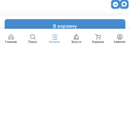
В корзину
Главная
Поиск
Каталог
Услуги
Корзина
Кабинет
Каталог
Услуги
Бренды
Блог
Оплата
Доставка
Гарантия
Контакты
8 812 426-99-66
mail@emart.su
Санкт-Петербург, ул. Уральская, д.10, к.2, лит А,
офис 408А