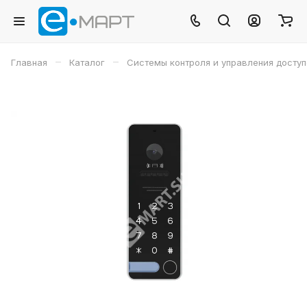
–
–
Главная
Каталог
Системы контроля и управления досту