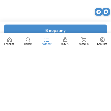
В корзину
Главная
Поиск
Каталог
Услуги
Корзина
Кабинет
Каталог
Услуги
Бренды
Блог
Оплата
Доставка
Гарантия
Контакты
8 812 426-99-66
mail@emart.su
Санкт-Петербург, ул. Уральская, д.10, к.2, лит А,