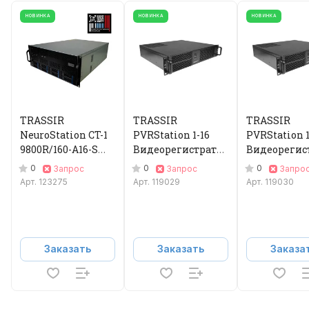
НОВИНКА
НОВИНКА
НОВИНКА
TRASSIR
TRASSIR
TRASSIR
NeuroStation CT-1
PVRStation 1-16
PVRStation 1
9800R/160-A16-S
Видеорегистратор
Видеорегис
Видеорегистратор
IP
IP
0
0
0
Запрос
Запрос
Запро
IP
Арт.
123275
Арт.
119029
Арт.
119030
Заказать
Заказать
Заказа