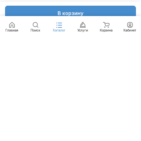
В корзину
Главная
Поиск
Каталог
Услуги
Корзина
Кабинет
Каталог
Услуги
Бренды
Блог
Оплата
Доставка
Гарантия
Контакты
8 812 426-99-66
mail@emart.su
Санкт-Петербург, ул. Уральская, д.10, к.2, лит А,
офис 408А
© 2026 emart.su - системы безопасности. Все права