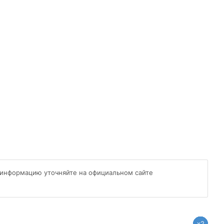
 информацию уточняйте на официальном сайте
x2
x1
x1
x1
x1