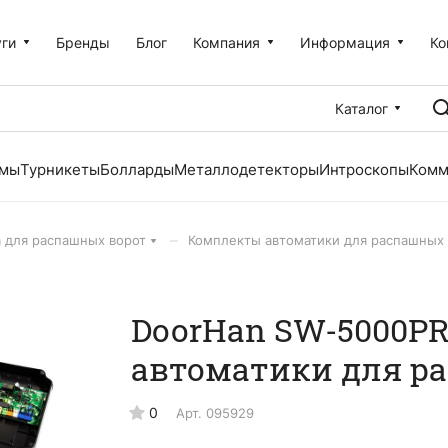
уги
Бренды
Блог
Компания
Информация
Ко
Каталог
емы
Турникеты
Болларды
Металлодетекторы
Интроскопы
Комм
–
 для распашных ворот
Комплекты автоматики для распашных 
DoorHan SW-5000P
автоматики для р
0
Арт.
095929