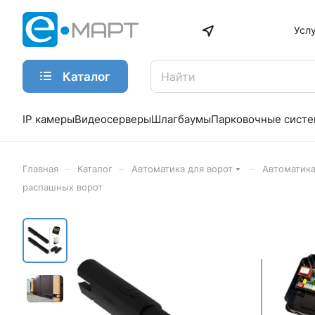
Усл
Каталог
IP камеры
Видеосерверы
Шлагбаумы
Парковочные сист
–
–
–
Главная
Каталог
Автоматика для ворот
Автоматика
распашных ворот