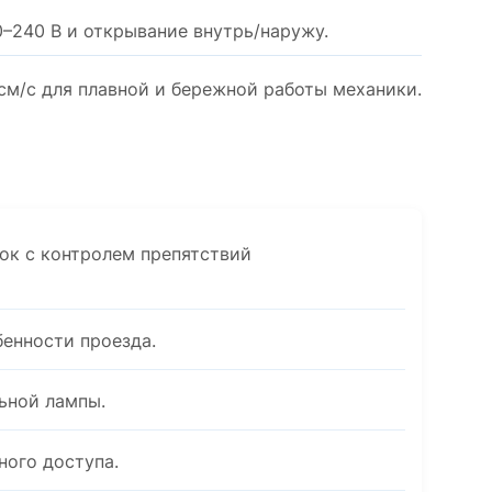
0–240 В и открывание внутрь/наружу.
см/с для плавной и бережной работы механики.
ок с контролем препятствий
енности проезда.
ьной лампы.
ного доступа.